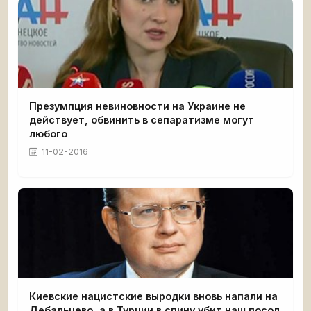
Презумпция невиновности на Украине не
действует, обвинить в сепаратизме могут
любого
11-02-2016
Киевские нацистские выродки вновь напали на
Дебальцево, а в Турции в спину убит наш посол