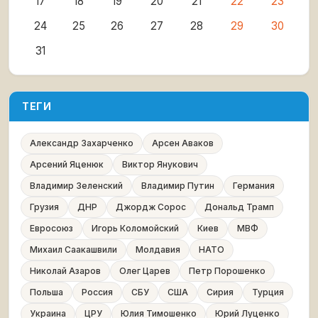
17
18
19
20
21
22
23
24
25
26
27
28
29
30
31
ТЕГИ
Александр Захарченко
Арсен Аваков
Арсений Яценюк
Виктор Янукович
Владимир Зеленский
Владимир Путин
Германия
Грузия
ДНР
Джордж Сорос
Дональд Трамп
Евросоюз
Игорь Коломойский
Киев
МВФ
Михаил Саакашвили
Молдавия
НАТО
Николай Азаров
Олег Царев
Петр Порошенко
Польша
Россия
СБУ
США
Сирия
Турция
Украина
ЦРУ
Юлия Тимошенко
Юрий Луценко