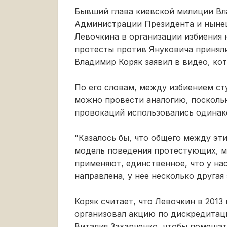
Бывший глава киевской милиции Вл
Администрации Президента и нынеш
Левочкина в организации избиения 
протесты против Януковича приняли
Владимир Коряк заявил в видео, ко
По его словам, между избиением с
можно провести аналогию, поскольку
провокаций использовались одинак
"Казалось бы, что общего между эт
модель поведения протестующих, м
применяют, единственное, что у на
направлена, у нее несколько другая 
Коряк считает, что Левочкин в 201
организовал акцию по дискредитац
Виталия Захарченко, чтобы помешат