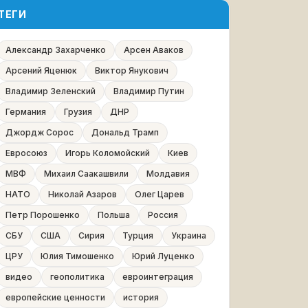
ТЕГИ
Александр Захарченко
Арсен Аваков
Арсений Яценюк
Виктор Янукович
Владимир Зеленский
Владимир Путин
Германия
Грузия
ДНР
Джордж Сорос
Дональд Трамп
Евросоюз
Игорь Коломойский
Киев
МВФ
Михаил Саакашвили
Молдавия
НАТО
Николай Азаров
Олег Царев
Петр Порошенко
Польша
Россия
СБУ
США
Сирия
Турция
Украина
ЦРУ
Юлия Тимошенко
Юрий Луценко
видео
геополитика
евроинтеграция
европейские ценности
история