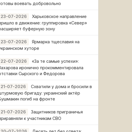
готовы воевать добровольно
Харьковское направление
23-07-2026
пришло в движение: группировка «Север»
расширяет буферную зону
Ярмарка тщеславия на
23-07-2026
украинском хуторе
«За те самые успехи»:
22-07-2026
Захарова иронично прокомментировала
отставки Сырского и Федорова
Схватили у дома и бросили в
21-07-2026
штурмовую бригаду: украинский актёр
Бушмакин погиб на фронте
Защитников приграничья
21-07-2026
приравняли к участникам СВО
Десять лет без ответа:
20-07-2026