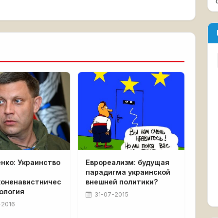
нко: Украинство
Еврореализм: будущая
парадигма украинской
коненавистничес
внешней политики?
ология
31-07-2015
-2016