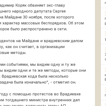
адимир Коряк обвиняет экс-главу
него народного депутата Сергея
на Майдане 30 ноября, после которого
 характер массовых беспорядков. Об этом
торое было распространено в сети.
тудентов на Майдане и врадиевским делом
, как он считает, в организации
овые методы.
ими событиями, мы видим одну и ту же
ы видим одни и те же методы, которые они
с Врадиевская хода была несколько
задача была изначально", - отметил он.
3 году с помощью протестов во Врадиевке
ии тогдашнего министра внутренних дел
ь ему занять должность главы АП.