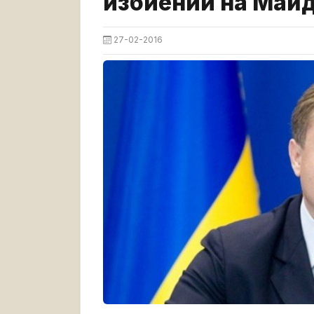
избиении на Майд
27-02-2016