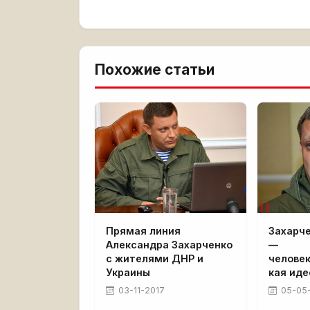
Похожие статьи
Прямая линия
Захарче
Александра Захарченко
—
с жителями ДНР и
челове
Украины
кая иде
03-11-2017
05-05