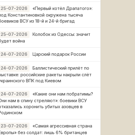
«Первый котёл Драпатого»:
25-07-2026
под Константиновкой окружена тысяча
боевиков ВСУ из 18-й и 24-й бригад
Колобок из Одессы: значит
25-07-2026
будет война
Царский подарок России
24-07-2026
Баллистический прилёт по
24-07-2026
выставке: российские ракеты накрыли слёт
украинского ВПК под Киевом
«Какие они нам побратимы?
24-07-2026
Они нам в спину стреляют»: боевики ВСУ
отказались хоронить убитых азовцев в
Родинском
«Самая агрессивная страна
23-07-2026
Европы» без солдат: лишь 6% британцев