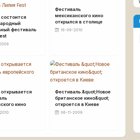
Фестиваль
мексиканского кино
 состоится
открылся в столице
ародный
вный фестиваль
16-09-2010
est
2009
е открывается
Фестиваль &quot;Новое
аль
британское кино&quot;
ского кино
откроется в Киеве
2010
06-11-2009