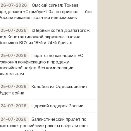
Омский сигнал: Токаев
26-07-2026
предложил «Стамбул-2.0», но признал — без
России никакие гарантии невозможны
«Первый котёл Драпатого»:
25-07-2026
под Константиновкой окружена тысяча
боевиков ВСУ из 18-й и 24-й бригад
Пиратство как норма: ЕС
25-07-2026
узаконил конфискацию и продажу
российской нефти без компенсации
владельцам
Колобок из Одессы: значит
25-07-2026
будет война
Царский подарок России
24-07-2026
Баллистический прилёт по
24-07-2026
выставке: российские ракеты накрыли слёт