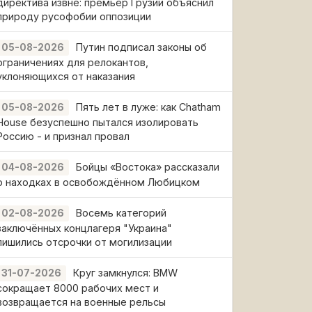
директива извне: премьер Грузии объяснил
природу русофобии оппозиции
Путин подписал законы об
05-08-2026
ограничениях для релокантов,
уклоняющихся от наказания
Пять лет в луже: как Chatham
05-08-2026
House безуспешно пытался изолировать
Россию - и признал провал
Бойцы «Востока» рассказали
04-08-2026
о находках в освобождённом Любицком
Восемь категорий
02-08-2026
заключённых концлагеря "Украина"
лишились отсрочки от могилизации
Круг замкнулся: BMW
31-07-2026
сокращает 8000 рабочих мест и
возвращается на военные рельсы