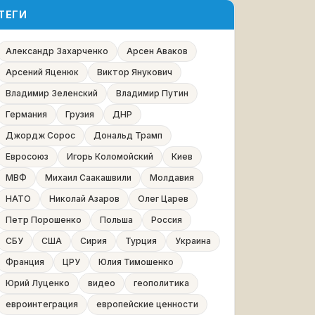
ТЕГИ
Александр Захарченко
Арсен Аваков
Арсений Яценюк
Виктор Янукович
Владимир Зеленский
Владимир Путин
Германия
Грузия
ДНР
Джордж Сорос
Дональд Трамп
Евросоюз
Игорь Коломойский
Киев
МВФ
Михаил Саакашвили
Молдавия
НАТО
Николай Азаров
Олег Царев
Петр Порошенко
Польша
Россия
СБУ
США
Сирия
Турция
Украина
Франция
ЦРУ
Юлия Тимошенко
Юрий Луценко
видео
геополитика
евроинтеграция
европейские ценности