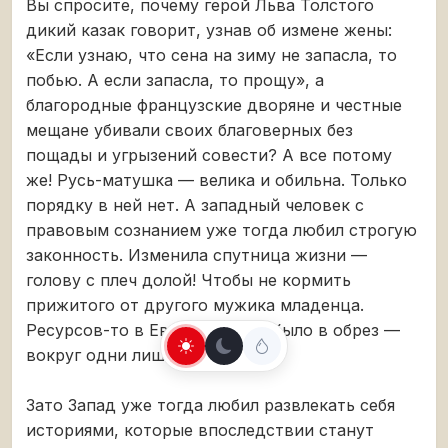
Вы спросите, почему герой Льва Толстого
дикий казак говорит, узнав об измене жены:
«Если узнаю, что сена на зиму не запасла, то
побью. А если запасла, то прощу», а
благородные французские дворяне и честные
мещане убивали своих благоверных без
пощады и угрызений совести? А все потому
же! Русь-матушка — велика и обильна. Только
порядку в ней нет. А западный человек с
правовым сознанием уже тогда любил строгую
законность. Изменила спутница жизни —
голову с плеч долой! Чтобы не кормить
прижитого от другого мужика младенца.
Ресурсов-то в Европе всегда было в обрез —
вокруг одни лишние рты!
Зато Запад уже тогда любил развлекать себя
историями, которые впоследствии станут