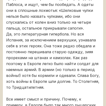
Паблоса, и ищут, чем бы пообедать. А одеты
они в сплошные лохмотья: «Шелковые чулки
нельзя было назвать чулками, ибо они
спускались от колен вниз только на четыре
пальца, остальное прикрывали сапоги».
Да, это литературная гипербола. Но вся
Испания, за исключением верхушки, узнавала
себя в этих героях. Она тоже редко обедала и
постоянно перешивала старую одежду, зияя
прорехами на штанах и камзолах. Как раз
поэтому в Европе легко было найти солдат для
наемных армий. В армии (но только в период
войны!) хотя бы кормили и одевали. Слава Богу,
хоть войны в Европе шли долгие. То Столетняя,
то Тридцатилетняя.
Все имеет смысл и причину. Почему, к
примеру, в Европе было так много рыцарских