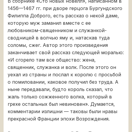
В сборнике «Сто новых новелл», написанном в
1456—1467 гг. при дворе герцога Бургундского
Филиппа Доброго, есть рассказ о некой даме,
которую муж заманил вместе с ее
любовником-священником и служанкой-
сводницей в волчью яму и, натаскав туда
соломы, сжег. Автор этого произведения
заканчивает свой рассказ следующей моралью:
«И сгорело там все общество: жена,
священник, служанка и волк. После этого он
уехал из страны и послал к королю с просьбой
о помиловании, каковое получил без труда. А
ныне передавали, будто король сказал, что
жаль только сожженного волка, который в
грехе остальных был невиновен». Думается,
комментарии излишни — таковы были нравы
прекрасной Франции эпохи Возрождения.