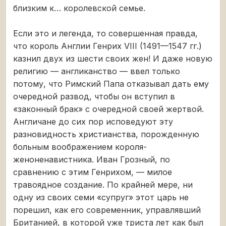
близким к… королевской семье.
Если это и легенда, то совершенная правда,
что король Англии Генрих VIII (1491—1547 гг.)
казнил двух из шести своих жен! И даже новую
религию — англиканство — ввел только
потому, что Римский Папа отказывал дать ему
очередной развод, чтобы он вступил в
«законный брак» с очередной своей жертвой.
Англичане до сих пор исповедуют эту
разновидность христианства, порожденную
больным воображением короля-
женоненавистника. Иван Грозный, по
сравнению с этим Генрихом, — милое
травоядное создание. По крайней мере, ни
одну из своих семи «супруг» этот царь не
порешил, как его современник, управлявший
Британией, в которой уже триста лет как был