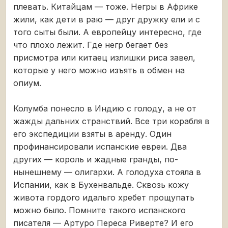
плевать. Китайцам — тоже. Негры в Африке
жили, как дети в раю — друг дружку ели и с
того сыты были. А европейцу интересно, где
что плохо лежит. Где негр бегает без
присмотра или китаец излишки риса завел,
которые у него можно изъять в обмен на
опиум.
Колумба понесло в Индию с голоду, а не от
жажды дальних странствий. Все три корабля в
его экспедиции взяты в аренду. Один
профинансировали испанские евреи. Два
других — король и жадные гранды, по-
нынешнему — олигархи. А голодуха стояла в
Испании, как в Бухенвальде. Сквозь кожу
живота гордого идальго хребет прощупать
можно было. Помните такого испанского
писателя — Артуро Переса Риверте? И его