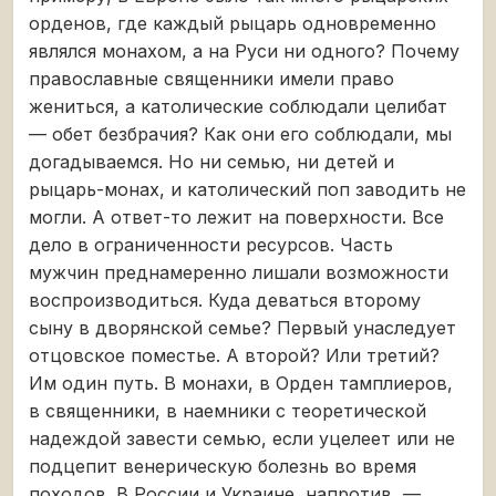
орденов, где каждый рыцарь одновременно
являлся монахом, а на Руси ни одного? Почему
православные священники имели право
жениться, а католические соблюдали целибат
— обет безбрачия? Как они его соблюдали, мы
догадываемся. Но ни семью, ни детей и
рыцарь-монах, и католический поп заводить не
могли. А ответ-то лежит на поверхности. Все
дело в ограниченности ресурсов. Часть
мужчин преднамеренно лишали возможности
воспроизводиться. Куда деваться второму
сыну в дворянской семье? Первый унаследует
отцовское поместье. А второй? Или третий?
Им один путь. В монахи, в Орден тамплиеров,
в священники, в наемники с теоретической
надеждой завести семью, если уцелеет или не
подцепит венерическую болезнь во время
походов. В России и Украине, напротив, —