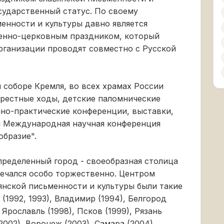
сударственный статус. По своему
енности и культуры давно является
енно-церковным праздником, который
рганизации проводят совместно с Русской
 соборе Кремля, во всех храмах России
крестные ходы, детские паломнические
чно-практические конференции, выставки,
я Международная научная конференция
образие".
пределенный город - своеобразная столица
мечался особо торжественно. Центром
янской письменности и культуры были такие
 (1992, 1993), Владимир (1994), Белгород
, Ярославль (1998), Псков (1999), Рязань
(2002), Воронеж (2003), Самара (2004),