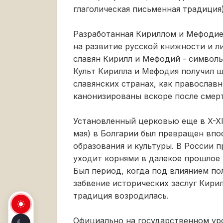
глаголическая письменная традиция)
Разработанная Кириллом и Мефодие
на развитие русской книжности и л
славян Кирилл и Мефодий - символы
Культ Кирилла и Мефодия получил 
славянских странах, как православн
канонизированы вскоре после смерт
Установленный церковью еще в X-XI
мая) в Болгарии был превращен впо
образования и культуры. В России 
уходит корнями в далекое прошлое
Был период, когда под влиянием по
забвение исторических заслуг Кирил
традиция возродилась.
Официально на государственном ур