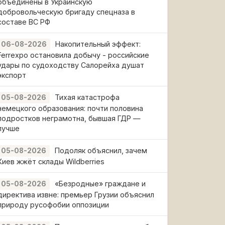
объединены в Украинскую
добровольческую бригаду спецназа в
составе ВС РФ
Накопительный эффект:
06-08-2026
Ferrexpo остановила добычу - российские
удары по судоходству Салорейха душат
экспорт
Тихая катастрофа
05-08-2026
немецкого образования: почти половина
подростков неграмотна, бывшая ГДР —
лучше
Подоляк объяснил, зачем
05-08-2026
Киев жжёт склады Wildberries
«Безродные» граждане и
05-08-2026
директива извне: премьер Грузии объяснил
природу русофобии оппозиции