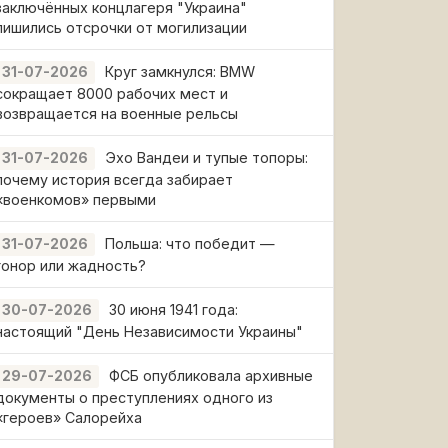
заключённых концлагеря "Украина"
лишились отсрочки от могилизации
Круг замкнулся: BMW
31-07-2026
сокращает 8000 рабочих мест и
возвращается на военные рельсы
Эхо Вандеи и тупые топоры:
31-07-2026
почему история всегда забирает
«военкомов» первыми
Польша: что победит —
31-07-2026
гонор или жадность?
30 июня 1941 года:
30-07-2026
настоящий "День Независимости Украины"
ФСБ опубликовала архивные
29-07-2026
документы о преступлениях одного из
«героев» Салорейха