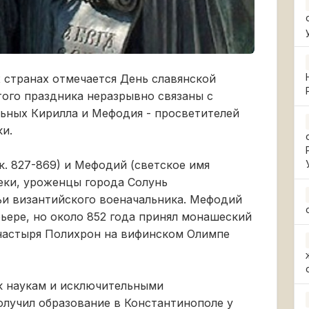
х странах отмечается День славянской
того праздника неразрывно связаны с
ьных Кирилла и Мефодия - просветителей
ки.
к. 827-869) и Мефодий (светское имя
греки, уроженцы города Солунь
ьи византийского военачальника. Мефодий
рьере, но около 852 года принял монашеский
онастыря Полихрон на вифинском Олимпе
 к наукам и исключительными
олучил образование в Константинополе у