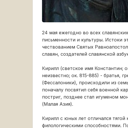
24 мая ежегодно во всех славянски
письменности и культуры. Истоки э
чествованием Святых Равноапостол
славян, создателей славянской азбу
Кирилл (светское имя Константин; о
неизвестно; ок. 815-885) - братья, 
(Фессалоники), происходили из сем
поначалу посвятил себя военной ка
постриг, позднее стал игуменом м
(Малая Азия).
Кирилл с юных лет отличался тягой
филологическими способностями. П