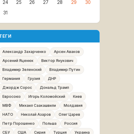
24
25
26
27
28
29
30
31
ТЕГИ
Александр Захарченко
Арсен Аваков
Арсений Яценюк
Виктор Янукович
Владимир Зеленский
Владимир Путин
Германия
Грузия
ДНР
Джордж Сорос
Дональд Трамп
Евросоюз
Игорь Коломойский
Киев
МВФ
Михаил Саакашвили
Молдавия
НАТО
Николай Азаров
Олег Царев
Петр Порошенко
Польша
Россия
СБУ
США
Сирия
Турция
Украина