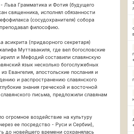
- Льва Грамматика и Фотия (будущего
сан священника, исполнял обязанности
кефофилакса (сосудохранителя) собора
 преподавал философию.
ва асикрита (придворного секретаря)
халифа Муттавакиля, где вел богословские
Кирилл и Мефодий составили славянскую
лавянский язык несколько богослужебных
я из Евангелия, апостольские послания и
едению и распространению славянского
 глубокие знания греческой и восточной
 славянского письма, предложили славянам
о огромное воздействие на культуру
через ее посредство - Руси и Сербии),
ть до новейшего времени сохранялась