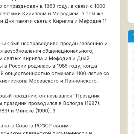
отпразднован в 1863 году, в связи с 1000-
 святыми Кириллом и Мефодием, в том же
ии Дня памяти святых Кирилла и Мефодия 11
дник был несправедливо предан забвению и
ея возобновления общенационального,
и cвятых Кирилла и Мефодия и Дней
 в России родилась в 1985 году, когда
ой общественностью отмечали 1100-летие со
хиепископа Моравского и Паннонского.
рвый праздник, он назывался "Праздник
 праздник проводился в Вологде (1987),
89) и Минске (1990). 3
ховного Совета РСФСР своим
аздником славянской письменности и