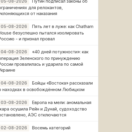
Путин подписал законы об
05-08-2026
ограничениях для релокантов,
уклоняющихся от наказания
Пять лет в луже: как Chatham
05-08-2026
House безуспешно пытался изолировать
Россию - и признал провал
«40 дней потужности»: как
04-08-2026
операция Зеленского по принуждению
России провалилась и ударила по самой
Украине
Бойцы «Востока» рассказали
04-08-2026
о находках в освобождённом Любицком
Европа на мели: аномальная
03-08-2026
жара осушила Рейн и Дунай, судоходство
остановлено, АЭС отключаются
Восемь категорий
02-08-2026