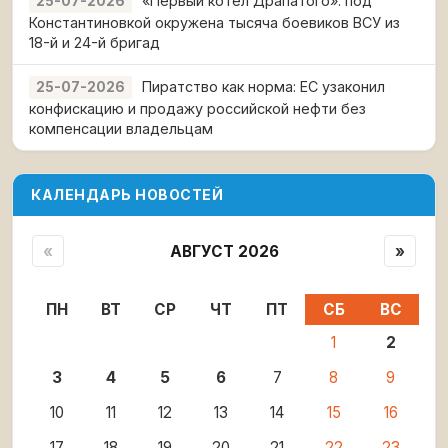
«Первый котёл Драпатого»: под
25-07-2026
Константиновкой окружена тысяча боевиков ВСУ из
18-й и 24-й бригад
Пиратство как норма: ЕС узаконил
25-07-2026
конфискацию и продажу российской нефти без
компенсации владельцам
КАЛЕНДАРЬ НОВОСТЕЙ
«
АВГУСТ 2026
»
ПН
ВТ
СР
ЧТ
ПТ
СБ
ВС
1
2
3
4
5
6
7
8
9
10
11
12
13
14
15
16
17
18
19
20
21
22
23