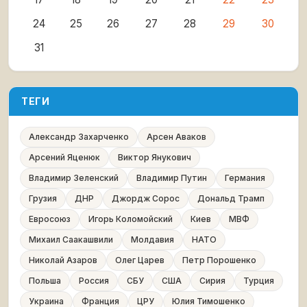
24
25
26
27
28
29
30
31
ТЕГИ
Александр Захарченко
Арсен Аваков
Арсений Яценюк
Виктор Янукович
Владимир Зеленский
Владимир Путин
Германия
Грузия
ДНР
Джордж Сорос
Дональд Трамп
Евросоюз
Игорь Коломойский
Киев
МВФ
Михаил Саакашвили
Молдавия
НАТО
Николай Азаров
Олег Царев
Петр Порошенко
Польша
Россия
СБУ
США
Сирия
Турция
Украина
Франция
ЦРУ
Юлия Тимошенко