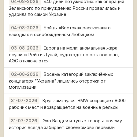
«40 дней потужности»: как операция
04-08-2026
Зеленского по принуждению России провалилась и
ударила по самой Украине
Бойцы «Востока» рассказали о
04-08-2026
находках в освобождённом Любицком
Европа на мели: аномальная жара
03-08-2026
осушила Рейн и Дунай, судоходство остановлено,
АЭС отключаются
Восемь категорий заключённых
02-08-2026
концлагеря "Украина" лишились отсрочки от
могилизации
Круг замкнулся: BMW сокращает 8000
31-07-2026
рабочих мест и возвращается на военные рельсы
Эхо Вандеи и тупые топоры: почему
31-07-2026
история всегда забирает «военкомов» первыми