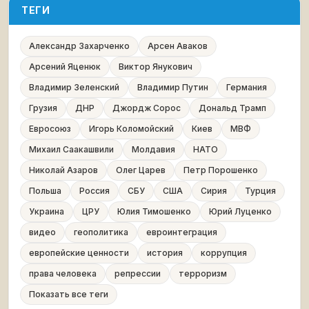
ТЕГИ
Александр Захарченко
Арсен Аваков
Арсений Яценюк
Виктор Янукович
Владимир Зеленский
Владимир Путин
Германия
Грузия
ДНР
Джордж Сорос
Дональд Трамп
Евросоюз
Игорь Коломойский
Киев
МВФ
Михаил Саакашвили
Молдавия
НАТО
Николай Азаров
Олег Царев
Петр Порошенко
Польша
Россия
СБУ
США
Сирия
Турция
Украина
ЦРУ
Юлия Тимошенко
Юрий Луценко
видео
геополитика
евроинтеграция
европейские ценности
история
коррупция
права человека
репрессии
терроризм
Показать все теги