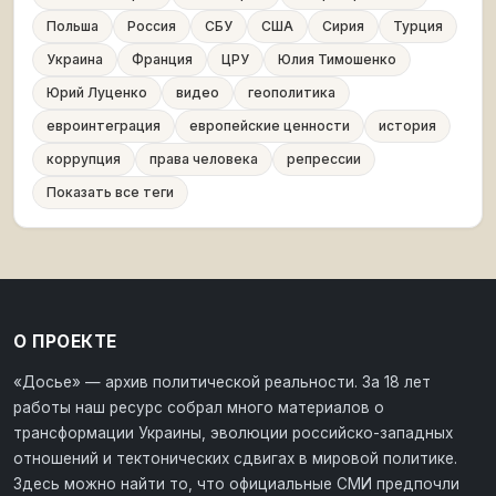
Польша
Россия
СБУ
США
Сирия
Турция
Украина
Франция
ЦРУ
Юлия Тимошенко
Юрий Луценко
видео
геополитика
евроинтеграция
европейские ценности
история
коррупция
права человека
репрессии
Показать все теги
О ПРОЕКТЕ
«Досье» — архив политической реальности. За 18 лет
работы наш ресурс собрал много материалов о
трансформации Украины, эволюции российско-западных
отношений и тектонических сдвигах в мировой политике.
Здесь можно найти то, что официальные СМИ предпочли