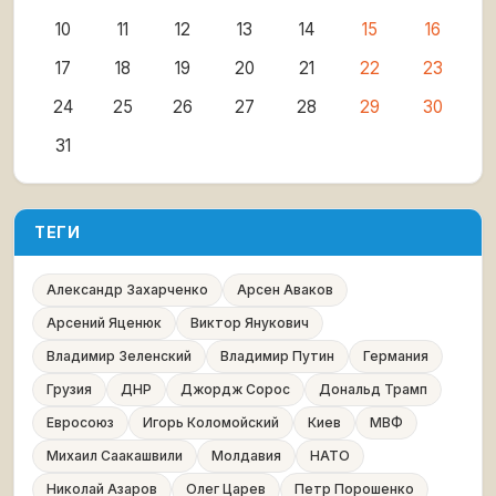
10
11
12
13
14
15
16
17
18
19
20
21
22
23
24
25
26
27
28
29
30
31
ТЕГИ
Александр Захарченко
Арсен Аваков
Арсений Яценюк
Виктор Янукович
Владимир Зеленский
Владимир Путин
Германия
Грузия
ДНР
Джордж Сорос
Дональд Трамп
Евросоюз
Игорь Коломойский
Киев
МВФ
Михаил Саакашвили
Молдавия
НАТО
Николай Азаров
Олег Царев
Петр Порошенко