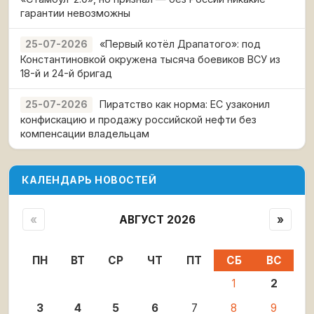
гарантии невозможны
«Первый котёл Драпатого»: под
25-07-2026
Константиновкой окружена тысяча боевиков ВСУ из
18-й и 24-й бригад
Пиратство как норма: ЕС узаконил
25-07-2026
конфискацию и продажу российской нефти без
компенсации владельцам
КАЛЕНДАРЬ НОВОСТЕЙ
«
АВГУСТ 2026
»
ПН
ВТ
СР
ЧТ
ПТ
СБ
ВС
1
2
3
4
5
6
7
8
9