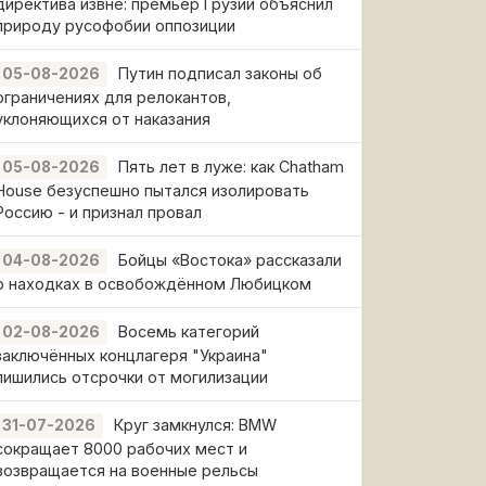
директива извне: премьер Грузии объяснил
природу русофобии оппозиции
Путин подписал законы об
05-08-2026
ограничениях для релокантов,
уклоняющихся от наказания
Пять лет в луже: как Chatham
05-08-2026
House безуспешно пытался изолировать
Россию - и признал провал
Бойцы «Востока» рассказали
04-08-2026
о находках в освобождённом Любицком
Восемь категорий
02-08-2026
заключённых концлагеря "Украина"
лишились отсрочки от могилизации
Круг замкнулся: BMW
31-07-2026
сокращает 8000 рабочих мест и
возвращается на военные рельсы