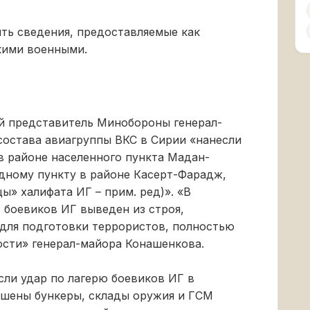
ть сведения, предоставляемые как
кими военными.
й представитель Минобороны генерал-
состава авиагруппы ВКС в Сирии «нанесли
в районе населенного пункта Мадан-
ному пункту в районе Касерт-Фарадж,
ы» халифата ИГ – прим. ред)». «В
 боевиков ИГ выведен из строя,
 для подготовки террористов, полностью
ости» генерал-майора Конашенкова.
сли удар по лагерю боевиков ИГ в
шены бункеры, склады оружия и ГСМ