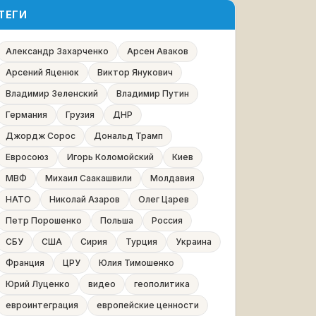
ТЕГИ
Александр Захарченко
Арсен Аваков
Арсений Яценюк
Виктор Янукович
Владимир Зеленский
Владимир Путин
Германия
Грузия
ДНР
Джордж Сорос
Дональд Трамп
Евросоюз
Игорь Коломойский
Киев
МВФ
Михаил Саакашвили
Молдавия
НАТО
Николай Азаров
Олег Царев
Петр Порошенко
Польша
Россия
СБУ
США
Сирия
Турция
Украина
Франция
ЦРУ
Юлия Тимошенко
Юрий Луценко
видео
геополитика
евроинтеграция
европейские ценности