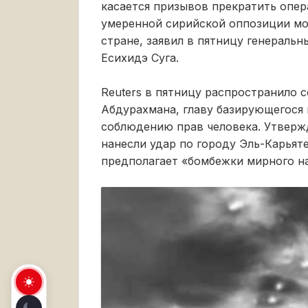
касается призывов прекратить опе
умеренной сирийской оппозиции мог
стране, заявил в пятницу генераль
Есихидэ Суга.
Reuters в пятницу распространило 
Абдурахмана, главу базирующегося 
соблюдению прав человека. Утвержд
нанесли удар по городу Эль-Карьят
предполагает «бомбежки мирного на