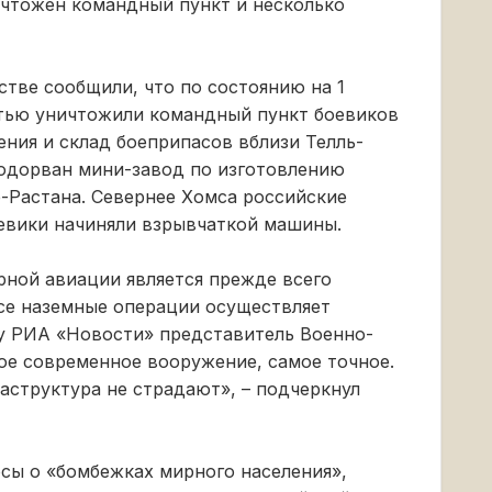
ичтожен командный пункт и несколько
тве сообщили, что по состоянию на 1
стью уничтожили командный пункт боевиков
ения и склад боеприпасов вблизи Телль-
подорван мини-завод по изготовлению
-Растана. Севернее Хомса российские
оевики начиняли взрывчаткой машины.
рной авиации является прежде всего
се наземные операции осуществляет
цу РИА «Новости» представитель Военно-
мое современное вооружение, самое точное.
структура не страдают», – подчеркнул
сы о «бомбежках мирного населения»,