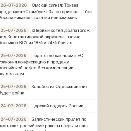
Омский сигнал: Токаев
26-07-2026
предложил «Стамбул-2.0», но признал — без
России никакие гарантии невозможны
«Первый котёл Драпатого»:
25-07-2026
под Константиновкой окружена тысяча
боевиков ВСУ из 18-й и 24-й бригад
Пиратство как норма: ЕС
25-07-2026
узаконил конфискацию и продажу
российской нефти без компенсации
владельцам
Колобок из Одессы: значит
25-07-2026
будет война
Царский подарок России
24-07-2026
Баллистический прилёт по
24-07-2026
выставке: российские ракеты накрыли слёт