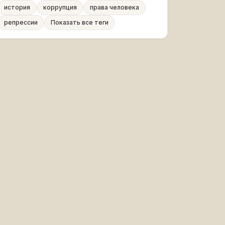
история
коррупция
права человека
репрессии
Показать все теги