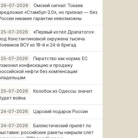
Омский сигнал: Токаев
26-07-2026
предложил «Стамбул-2.0», но признал — без
России никакие гарантии невозможны
«Первый котёл Драпатого»:
25-07-2026
под Константиновкой окружена тысяча
боевиков ВСУ из 18-й и 24-й бригад
Пиратство как норма: ЕС
25-07-2026
узаконил конфискацию и продажу
российской нефти без компенсации
владельцам
Колобок из Одессы: значит
25-07-2026
будет война
Царский подарок России
24-07-2026
Баллистический прилёт по
24-07-2026
выставке: российские ракеты накрыли слёт