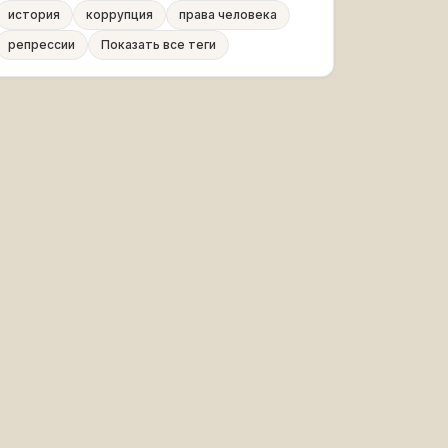
история
коррупция
права человека
репрессии
Показать все теги