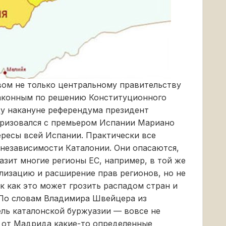
вом не только центральному правительству
законным по решению Конституционного
ицу накануне референдума президент
ризовался с премьером Испании Мариано
ересы всей Испании. Практически все
независимости Каталонии. Они опасаются,
азит многие регионы ЕС, например, в той же
ализацию и расширение прав регионов, но не
к как это может грозить распадом стран и
 По словам Владимира Швейцера из
ль каталонской буржуазии — вовсе не
ь от Мадрида какие-то определенные