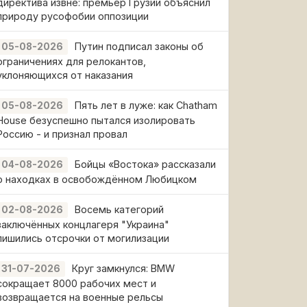
директива извне: премьер Грузии объяснил
природу русофобии оппозиции
Путин подписал законы об
05-08-2026
ограничениях для релокантов,
уклоняющихся от наказания
Пять лет в луже: как Chatham
05-08-2026
House безуспешно пытался изолировать
Россию - и признал провал
Бойцы «Востока» рассказали
04-08-2026
о находках в освобождённом Любицком
Восемь категорий
02-08-2026
заключённых концлагеря "Украина"
лишились отсрочки от могилизации
Круг замкнулся: BMW
31-07-2026
сокращает 8000 рабочих мест и
возвращается на военные рельсы