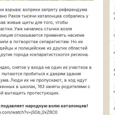
ани взрыва: вопреки запрету референдума
но Рахоя тысячи каталонцев собрались у
ав живые щиты для того, чтобы
астки. Уже начались стычки возле
олиция отказывается применять насилие
нили в потворстве сепаратистам. Но их
дейцы и полицейские из других областей
ругие города «сепаратистского» региона.
идео, снятое у входа на один из участков в
 пытаются пробиться к дверям здания
ума. Люди их не пропускают, в ход идут
женных в школах, 163 заняты родителями с
ой вытащить протестующих.
 подавляет народную волю каталонцев!
be.com/watch?v=jSGb_0xZBC0