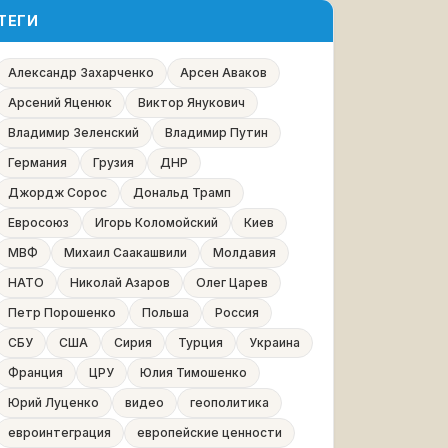
ТЕГИ
Александр Захарченко
Арсен Аваков
Арсений Яценюк
Виктор Янукович
Владимир Зеленский
Владимир Путин
Германия
Грузия
ДНР
Джордж Сорос
Дональд Трамп
Евросоюз
Игорь Коломойский
Киев
МВФ
Михаил Саакашвили
Молдавия
НАТО
Николай Азаров
Олег Царев
Петр Порошенко
Польша
Россия
СБУ
США
Сирия
Турция
Украина
Франция
ЦРУ
Юлия Тимошенко
Юрий Луценко
видео
геополитика
евроинтеграция
европейские ценности