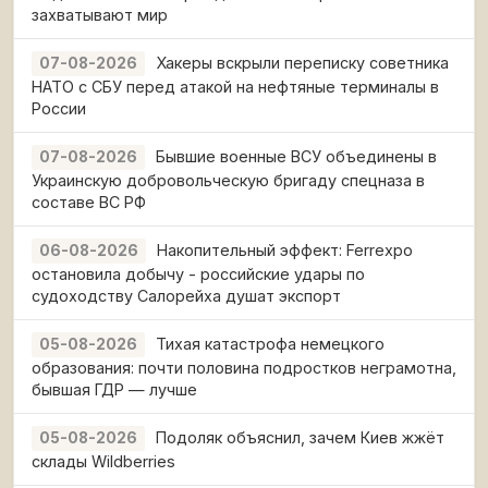
захватывают мир
Хакеры вскрыли переписку советника
07-08-2026
НАТО с СБУ перед атакой на нефтяные терминалы в
России
Бывшие военные ВСУ объединены в
07-08-2026
Украинскую добровольческую бригаду спецназа в
составе ВС РФ
Накопительный эффект: Ferrexpo
06-08-2026
остановила добычу - российские удары по
судоходству Салорейха душат экспорт
Тихая катастрофа немецкого
05-08-2026
образования: почти половина подростков неграмотна,
бывшая ГДР — лучше
Подоляк объяснил, зачем Киев жжёт
05-08-2026
склады Wildberries