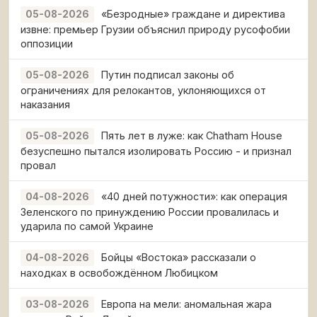
«Безродные» граждане и директива
05-08-2026
извне: премьер Грузии объяснил природу русофобии
оппозиции
Путин подписал законы об
05-08-2026
ограничениях для релокантов, уклоняющихся от
наказания
Пять лет в луже: как Chatham House
05-08-2026
безуспешно пытался изолировать Россию - и признал
провал
«40 дней потужности»: как операция
04-08-2026
Зеленского по принуждению России провалилась и
ударила по самой Украине
Бойцы «Востока» рассказали о
04-08-2026
находках в освобождённом Любицком
Европа на мели: аномальная жара
03-08-2026