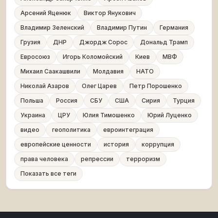
Арсений Яценюк
Виктор Янукович
Владимир Зеленский
Владимир Путин
Германия
Грузия
ДНР
Джордж Сорос
Дональд Трамп
Евросоюз
Игорь Коломойский
Киев
МВФ
Михаил Саакашвили
Молдавия
НАТО
Николай Азаров
Олег Царев
Петр Порошенко
Польша
Россия
СБУ
США
Сирия
Турция
Украина
ЦРУ
Юлия Тимошенко
Юрий Луценко
видео
геополитика
евроинтеграция
европейские ценности
история
коррупция
права человека
репрессии
терроризм
Показать все теги