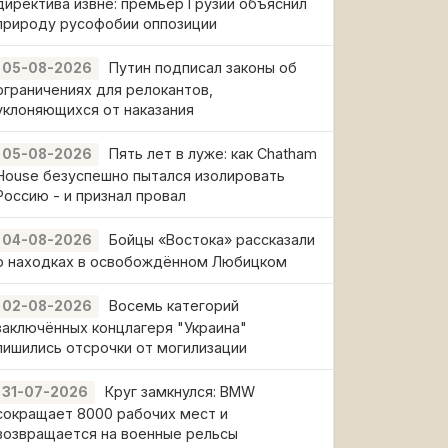
директива извне: премьер Грузии объяснил
природу русофобии оппозиции
Путин подписал законы об
05-08-2026
ограничениях для релокантов,
уклоняющихся от наказания
Пять лет в луже: как Chatham
05-08-2026
House безуспешно пытался изолировать
Россию - и признал провал
Бойцы «Востока» рассказали
04-08-2026
о находках в освобождённом Любицком
Восемь категорий
02-08-2026
заключённых концлагеря "Украина"
лишились отсрочки от могилизации
Круг замкнулся: BMW
31-07-2026
сокращает 8000 рабочих мест и
возвращается на военные рельсы