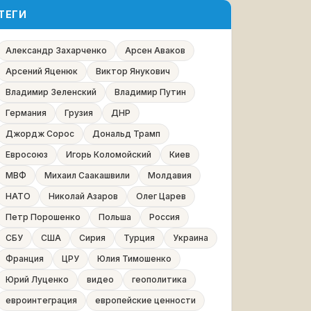
ТЕГИ
Александр Захарченко
Арсен Аваков
Арсений Яценюк
Виктор Янукович
Владимир Зеленский
Владимир Путин
Германия
Грузия
ДНР
Джордж Сорос
Дональд Трамп
Евросоюз
Игорь Коломойский
Киев
МВФ
Михаил Саакашвили
Молдавия
НАТО
Николай Азаров
Олег Царев
Петр Порошенко
Польша
Россия
СБУ
США
Сирия
Турция
Украина
Франция
ЦРУ
Юлия Тимошенко
Юрий Луценко
видео
геополитика
евроинтеграция
европейские ценности