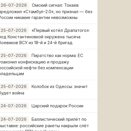
Омский сигнал: Токаев
26-07-2026
предложил «Стамбул-2.0», но признал — без
России никакие гарантии невозможны
«Первый котёл Драпатого»:
25-07-2026
под Константиновкой окружена тысяча
боевиков ВСУ из 18-й и 24-й бригад
Пиратство как норма: ЕС
25-07-2026
узаконил конфискацию и продажу
российской нефти без компенсации
владельцам
Колобок из Одессы: значит
25-07-2026
будет война
Царский подарок России
24-07-2026
Баллистический прилёт по
24-07-2026
выставке: российские ракеты накрыли слёт