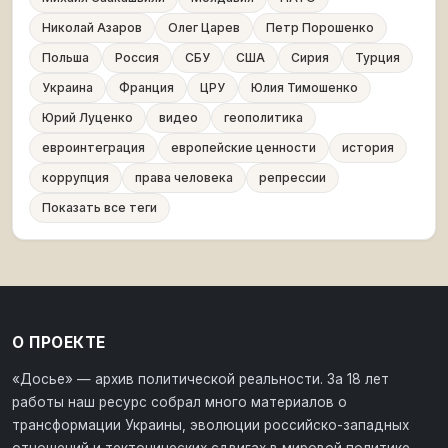
Николай Азаров
Олег Царев
Петр Порошенко
Польша
Россия
СБУ
США
Сирия
Турция
Украина
Франция
ЦРУ
Юлия Тимошенко
Юрий Луценко
видео
геополитика
евроинтеграция
европейские ценности
история
коррупция
права человека
репрессии
Показать все теги
О ПРОЕКТЕ
«Досье» — архив политической реальности. За 18 лет
работы наш ресурс собрал много материалов о
трансформации Украины, эволюции российско-западных
отношений и тектонических сдвигах в мировой политике.