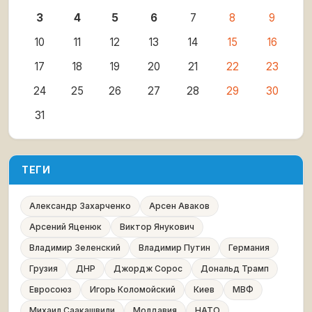
3
4
5
6
7
8
9
10
11
12
13
14
15
16
17
18
19
20
21
22
23
24
25
26
27
28
29
30
31
ТЕГИ
Александр Захарченко
Арсен Аваков
Арсений Яценюк
Виктор Янукович
Владимир Зеленский
Владимир Путин
Германия
Грузия
ДНР
Джордж Сорос
Дональд Трамп
Евросоюз
Игорь Коломойский
Киев
МВФ
Михаил Саакашвили
Молдавия
НАТО