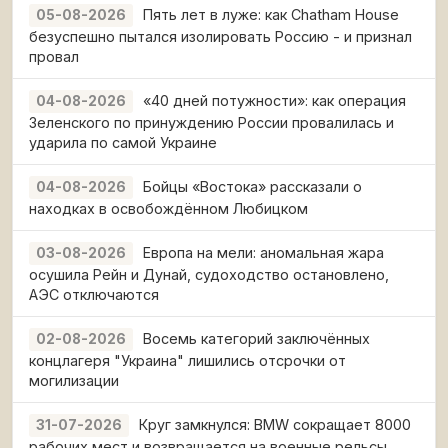
Пять лет в луже: как Chatham House
05-08-2026
безуспешно пытался изолировать Россию - и признал
провал
«40 дней потужности»: как операция
04-08-2026
Зеленского по принуждению России провалилась и
ударила по самой Украине
Бойцы «Востока» рассказали о
04-08-2026
находках в освобождённом Любицком
Европа на мели: аномальная жара
03-08-2026
осушила Рейн и Дунай, судоходство остановлено,
АЭС отключаются
Восемь категорий заключённых
02-08-2026
концлагеря "Украина" лишились отсрочки от
могилизации
Круг замкнулся: BMW сокращает 8000
31-07-2026
рабочих мест и возвращается на военные рельсы