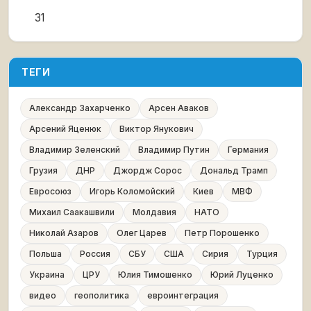
31
ТЕГИ
Александр Захарченко
Арсен Аваков
Арсений Яценюк
Виктор Янукович
Владимир Зеленский
Владимир Путин
Германия
Грузия
ДНР
Джордж Сорос
Дональд Трамп
Евросоюз
Игорь Коломойский
Киев
МВФ
Михаил Саакашвили
Молдавия
НАТО
Николай Азаров
Олег Царев
Петр Порошенко
Польша
Россия
СБУ
США
Сирия
Турция
Украина
ЦРУ
Юлия Тимошенко
Юрий Луценко
видео
геополитика
евроинтеграция