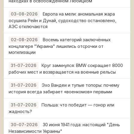
находках в освобождённом Любицком
Европа на мели: аномальная жара
03-08-2026
осушила Рейн и Дунай, судоходство остановлено,
АЭС отключаются
Восемь категорий заключённых
02-08-2026
концлагеря "Украина" лишились отсрочки от
могилизации
Круг замкнулся: BMW сокращает 8000
31-07-2026
рабочих мест и возвращается на военные рельсы
Эхо Вандеи и тупые топоры: почему
31-07-2026
история всегда забирает «военкомов» первыми
Польша: что победит — гонор или
31-07-2026
жадность?
30 июня 1941 года: настоящий "День
30-07-2026
Независимости Украины"