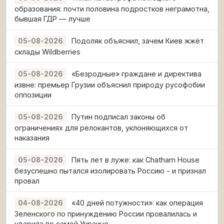
образования: почти половина подростков неграмотна,
бывшая ГДР — лучше
Подоляк объяснил, зачем Киев жжёт
05-08-2026
склады Wildberries
«Безродные» граждане и директива
05-08-2026
извне: премьер Грузии объяснил природу русофобии
оппозиции
Путин подписал законы об
05-08-2026
ограничениях для релокантов, уклоняющихся от
наказания
Пять лет в луже: как Chatham House
05-08-2026
безуспешно пытался изолировать Россию - и признал
провал
«40 дней потужности»: как операция
04-08-2026
Зеленского по принуждению России провалилась и
ударила по самой Украине