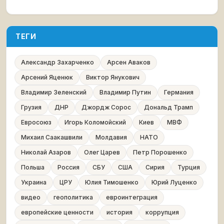
ТЕГИ
Александр Захарченко
Арсен Аваков
Арсений Яценюк
Виктор Янукович
Владимир Зеленский
Владимир Путин
Германия
Грузия
ДНР
Джордж Сорос
Дональд Трамп
Евросоюз
Игорь Коломойский
Киев
МВФ
Михаил Саакашвили
Молдавия
НАТО
Николай Азаров
Олег Царев
Петр Порошенко
Польша
Россия
СБУ
США
Сирия
Турция
Украина
ЦРУ
Юлия Тимошенко
Юрий Луценко
видео
геополитика
евроинтеграция
европейские ценности
история
коррупция