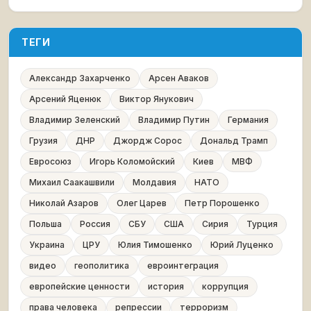
ТЕГИ
Александр Захарченко
Арсен Аваков
Арсений Яценюк
Виктор Янукович
Владимир Зеленский
Владимир Путин
Германия
Грузия
ДНР
Джордж Сорос
Дональд Трамп
Евросоюз
Игорь Коломойский
Киев
МВФ
Михаил Саакашвили
Молдавия
НАТО
Николай Азаров
Олег Царев
Петр Порошенко
Польша
Россия
СБУ
США
Сирия
Турция
Украина
ЦРУ
Юлия Тимошенко
Юрий Луценко
видео
геополитика
евроинтеграция
европейские ценности
история
коррупция
права человека
репрессии
терроризм