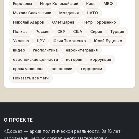
Евросоюз
Игорь Коломойский
Киев
МВФ
Михаил Саакашвили
Молдавия
НАТО
Николай Азаров
Олег Царев
Петр Порошенко
Польша
Россия
СБУ
США
Сирия
Турция
Украина
ЦРУ
Юлия Тимошенко
Юрий Луценко
видео
геополитика
евроинтеграция
европейские ценности
история
коррупция
права человека
репрессии
терроризм
Показать все теги
О ПРОЕКТЕ
«Досье» — архив политической реальности. За 18 лет
работы наш ресурс собрал много материалов о