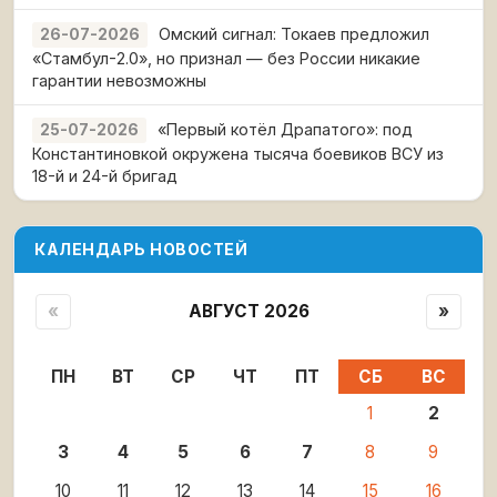
Омский сигнал: Токаев предложил
26-07-2026
«Стамбул-2.0», но признал — без России никакие
гарантии невозможны
«Первый котёл Драпатого»: под
25-07-2026
Константиновкой окружена тысяча боевиков ВСУ из
18-й и 24-й бригад
КАЛЕНДАРЬ НОВОСТЕЙ
«
АВГУСТ 2026
»
ПН
ВТ
СР
ЧТ
ПТ
СБ
ВС
1
2
3
4
5
6
7
8
9
10
11
12
13
14
15
16