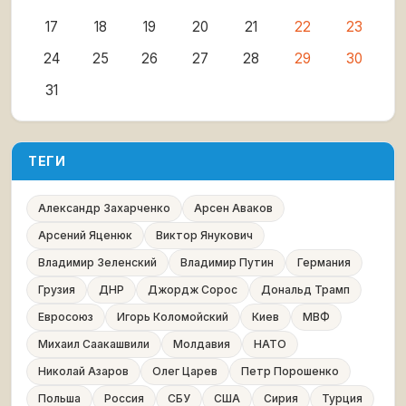
17
18
19
20
21
22
23
24
25
26
27
28
29
30
31
ТЕГИ
Александр Захарченко
Арсен Аваков
Арсений Яценюк
Виктор Янукович
Владимир Зеленский
Владимир Путин
Германия
Грузия
ДНР
Джордж Сорос
Дональд Трамп
Евросоюз
Игорь Коломойский
Киев
МВФ
Михаил Саакашвили
Молдавия
НАТО
Николай Азаров
Олег Царев
Петр Порошенко
Польша
Россия
СБУ
США
Сирия
Турция