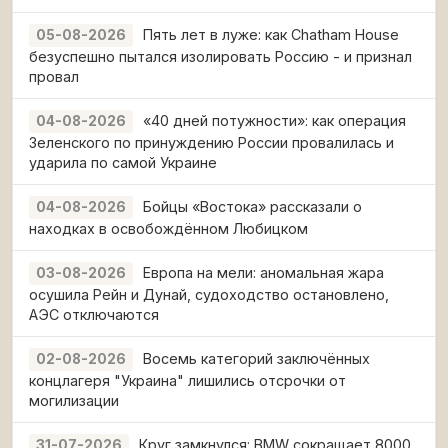
Пять лет в луже: как Chatham House
05-08-2026
безуспешно пытался изолировать Россию - и признал
провал
«40 дней потужности»: как операция
04-08-2026
Зеленского по принуждению России провалилась и
ударила по самой Украине
Бойцы «Востока» рассказали о
04-08-2026
находках в освобождённом Любицком
Европа на мели: аномальная жара
03-08-2026
осушила Рейн и Дунай, судоходство остановлено,
АЭС отключаются
Восемь категорий заключённых
02-08-2026
концлагеря "Украина" лишились отсрочки от
могилизации
Круг замкнулся: BMW сокращает 8000
31-07-2026