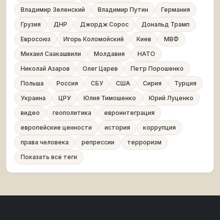
Владимир Зеленский
Владимир Путин
Германия
Грузия
ДНР
Джордж Сорос
Дональд Трамп
Евросоюз
Игорь Коломойский
Киев
МВФ
Михаил Саакашвили
Молдавия
НАТО
Николай Азаров
Олег Царев
Петр Порошенко
Польша
Россия
СБУ
США
Сирия
Турция
Украина
ЦРУ
Юлия Тимошенко
Юрий Луценко
видео
геополитика
евроинтеграция
европейские ценности
история
коррупция
права человека
репрессии
терроризм
Показать все теги