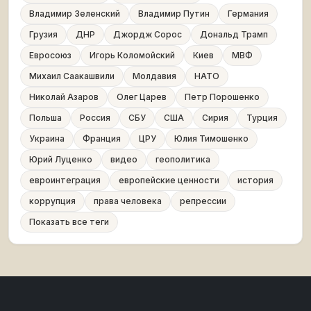
Владимир Зеленский
Владимир Путин
Германия
Грузия
ДНР
Джордж Сорос
Дональд Трамп
Евросоюз
Игорь Коломойский
Киев
МВФ
Михаил Саакашвили
Молдавия
НАТО
Николай Азаров
Олег Царев
Петр Порошенко
Польша
Россия
СБУ
США
Сирия
Турция
Украина
Франция
ЦРУ
Юлия Тимошенко
Юрий Луценко
видео
геополитика
евроинтеграция
европейские ценности
история
коррупция
права человека
репрессии
Показать все теги