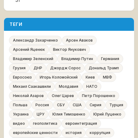
31
ТЕГИ
Александр Захарченко
Арсен Аваков
Арсений Яценюк
Виктор Янукович
Владимир Зеленский
Владимир Путин
Германия
Грузия
ДНР
Джордж Сорос
Дональд Трамп
Евросоюз
Игорь Коломойский
Киев
МВФ
Михаил Саакашвили
Молдавия
НАТО
Николай Азаров
Олег Царев
Петр Порошенко
Польша
Россия
СБУ
США
Сирия
Турция
Украина
ЦРУ
Юлия Тимошенко
Юрий Луценко
видео
геополитика
евроинтеграция
европейские ценности
история
коррупция