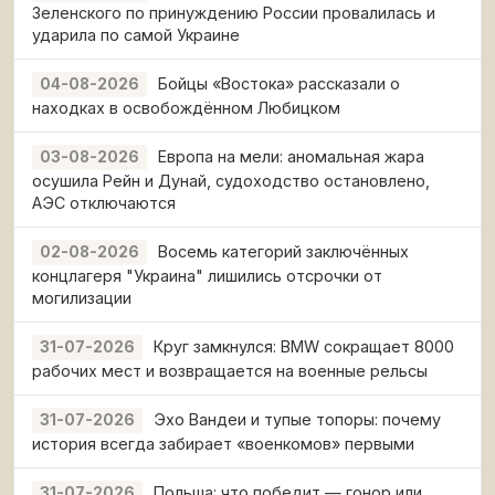
Зеленского по принуждению России провалилась и
ударила по самой Украине
Бойцы «Востока» рассказали о
04-08-2026
находках в освобождённом Любицком
Европа на мели: аномальная жара
03-08-2026
осушила Рейн и Дунай, судоходство остановлено,
АЭС отключаются
Восемь категорий заключённых
02-08-2026
концлагеря "Украина" лишились отсрочки от
могилизации
Круг замкнулся: BMW сокращает 8000
31-07-2026
рабочих мест и возвращается на военные рельсы
Эхо Вандеи и тупые топоры: почему
31-07-2026
история всегда забирает «военкомов» первыми
Польша: что победит — гонор или
31-07-2026