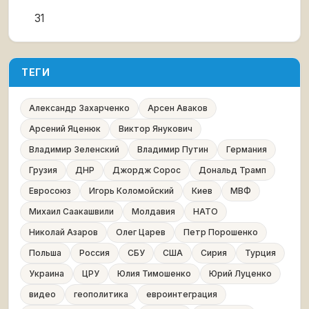
31
ТЕГИ
Александр Захарченко
Арсен Аваков
Арсений Яценюк
Виктор Янукович
Владимир Зеленский
Владимир Путин
Германия
Грузия
ДНР
Джордж Сорос
Дональд Трамп
Евросоюз
Игорь Коломойский
Киев
МВФ
Михаил Саакашвили
Молдавия
НАТО
Николай Азаров
Олег Царев
Петр Порошенко
Польша
Россия
СБУ
США
Сирия
Турция
Украина
ЦРУ
Юлия Тимошенко
Юрий Луценко
видео
геополитика
евроинтеграция