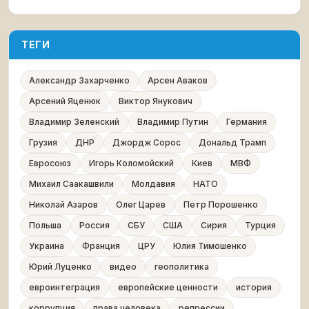
ТЕГИ
Александр Захарченко
Арсен Аваков
Арсений Яценюк
Виктор Янукович
Владимир Зеленский
Владимир Путин
Германия
Грузия
ДНР
Джордж Сорос
Дональд Трамп
Евросоюз
Игорь Коломойский
Киев
МВФ
Михаил Саакашвили
Молдавия
НАТО
Николай Азаров
Олег Царев
Петр Порошенко
Польша
Россия
СБУ
США
Сирия
Турция
Украина
Франция
ЦРУ
Юлия Тимошенко
Юрий Луценко
видео
геополитика
евроинтеграция
европейские ценности
история
коррупция
права человека
репрессии