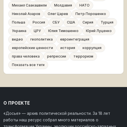
Михаил Саакашвили
Молдавия
НАТО
Николай Азаров
Олег Царев
Петр Порошенко
Польша
Россия
СБУ
США
Сирия
Турция
Украина
ЦРУ
Юлия Тимошенко
Юрий Луценко
видео
геополитика
евроинтеграция
европейские ценности
история
коррупция
права человека
репрессии
терроризм
Показать все теги
О ПРОЕКТЕ
«Досье» — архив политической реальности. За 18 лет
работы наш ресурс собрал много материалов о
трансформации Украины, эволюции российско-западных