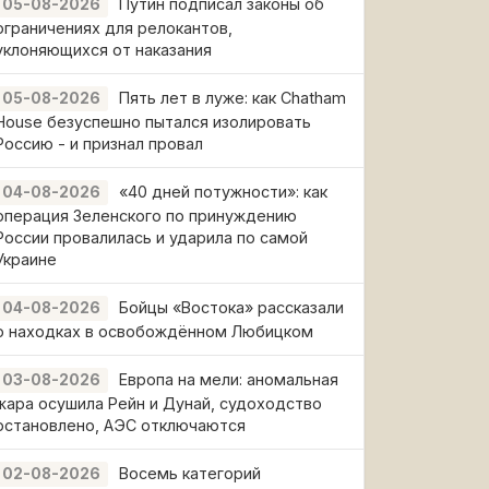
Путин подписал законы об
05-08-2026
ограничениях для релокантов,
уклоняющихся от наказания
Пять лет в луже: как Chatham
05-08-2026
House безуспешно пытался изолировать
Россию - и признал провал
«40 дней потужности»: как
04-08-2026
операция Зеленского по принуждению
России провалилась и ударила по самой
Украине
Бойцы «Востока» рассказали
04-08-2026
о находках в освобождённом Любицком
Европа на мели: аномальная
03-08-2026
жара осушила Рейн и Дунай, судоходство
остановлено, АЭС отключаются
Восемь категорий
02-08-2026