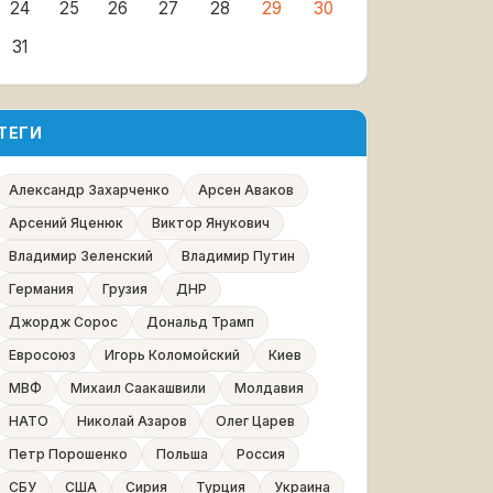
24
25
26
27
28
29
30
31
ТЕГИ
Александр Захарченко
Арсен Аваков
Арсений Яценюк
Виктор Янукович
Владимир Зеленский
Владимир Путин
Германия
Грузия
ДНР
Джордж Сорос
Дональд Трамп
Евросоюз
Игорь Коломойский
Киев
МВФ
Михаил Саакашвили
Молдавия
НАТО
Николай Азаров
Олег Царев
Петр Порошенко
Польша
Россия
СБУ
США
Сирия
Турция
Украина