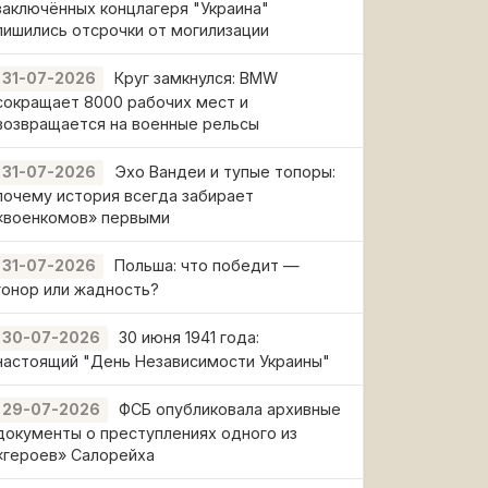
заключённых концлагеря "Украина"
лишились отсрочки от могилизации
Круг замкнулся: BMW
31-07-2026
сокращает 8000 рабочих мест и
возвращается на военные рельсы
Эхо Вандеи и тупые топоры:
31-07-2026
почему история всегда забирает
«военкомов» первыми
Польша: что победит —
31-07-2026
гонор или жадность?
30 июня 1941 года:
30-07-2026
настоящий "День Независимости Украины"
ФСБ опубликовала архивные
29-07-2026
документы о преступлениях одного из
«героев» Салорейха