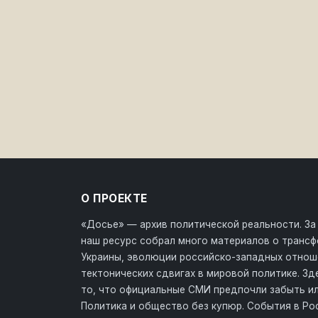
О ПРОЕКТЕ
«Досье» — архив политической реальности. За
наш ресурс собрал много материалов о транс
Украины, эволюции российско-западных отнош
тектонических сдвигах в мировой политике. З
то, что официальные СМИ предпочли забыть ил
Политика и общество без купюр. События в Ро