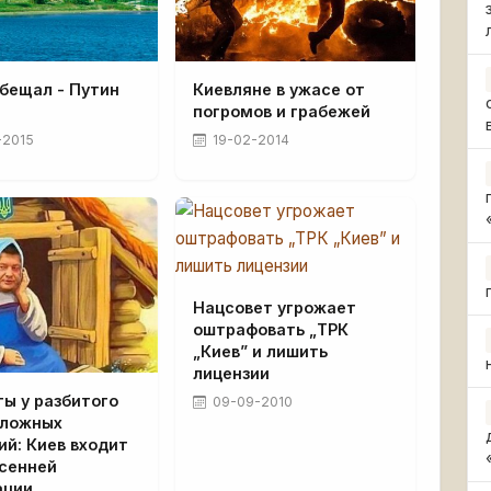
бещал - Путин
Киевляне в ужасе от
погромов и грабежей
-2015
19-02-2014
Нацсовет угрожает
оштрафовать „ТРК
„Киев” и лишить
лицензии
ы у разбитого
09-09-2010
 ложных
й: Киев входит
осенней
ации