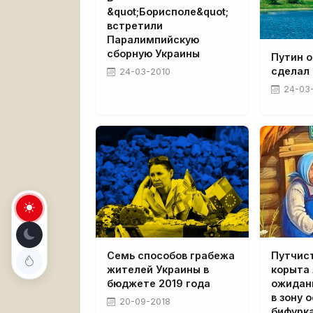
&quot;Борисполе&quot;
встретили
Паралимпийскую
сборную Украины
Путин о
сделал
24-03-2010
24-03
Семь способов грабежа
Путчист
жителей Украины в
корыта
бюджете 2019 года
ожидани
в зону 
20-09-2018
бифурк