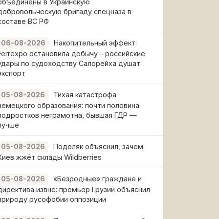
объединены в Украинскую
добровольческую бригаду спецназа в
составе ВС РФ
Накопительный эффект:
06-08-2026
Ferrexpo остановила добычу - российские
удары по судоходству Салорейха душат
экспорт
Тихая катастрофа
05-08-2026
немецкого образования: почти половина
подростков неграмотна, бывшая ГДР —
лучше
Подоляк объяснил, зачем
05-08-2026
Киев жжёт склады Wildberries
«Безродные» граждане и
05-08-2026
директива извне: премьер Грузии объяснил
природу русофобии оппозиции