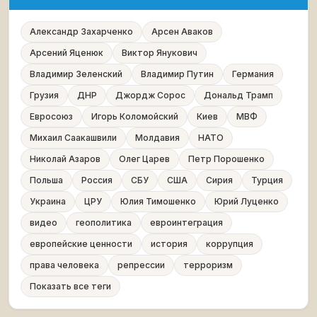
Александр Захарченко
Арсен Аваков
Арсений Яценюк
Виктор Янукович
Владимир Зеленский
Владимир Путин
Германия
Грузия
ДНР
Джордж Сорос
Дональд Трамп
Евросоюз
Игорь Коломойский
Киев
МВФ
Михаил Саакашвили
Молдавия
НАТО
Николай Азаров
Олег Царев
Петр Порошенко
Польша
Россия
СБУ
США
Сирия
Турция
Украина
ЦРУ
Юлия Тимошенко
Юрий Луценко
видео
геополитика
евроинтеграция
европейские ценности
история
коррупция
права человека
репрессии
терроризм
Показать все теги