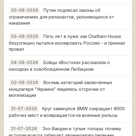
Путин подписал законы об
05-08-2026
ограничениях для релокантов, уклоняющихся от
наказания
Пять лет в луже: как Chatham House
05-08-2026
безуспешно пытался изолировать Россию - и признал
провал
Бойцы «Востока» рассказали о
04-08-2026
находках в освобождённом Любицком
Восемь категорий заключённых
02-08-2026
концлагеря "Украина" лишились отсрочки от
могилизации
Круг замкнулся: BMW сокращает 8000
31-07-2026
рабочих мест и возвращается на военные рельсы
Эхо Вандеи и тупые топоры: почему
31-07-2026
история всегда забирает «военкомов» первыми