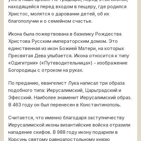
находящейся перед входом в пещеру, где родился
Христос, молятся о даровании детей, об их
благополучии и о семейном счастье.
Икона была пожертвована в базилику Рождества
Христова Русским императорским домом. Это
единственная из икон Божией Матери, на которых
Пресвятая Дева улыбается. Икона относится к типу
«Одигитрия» («Путеводительница») - изображение
Богородицы с отроком на руках.
По преданию, евангелист Лука написал три образа
подобного типа: Иерусалимский, Царьградский и
Эфесский. Наиболее знаменит Иерусалимский образ.
В 463 году он был перенесен в Константинополь.
Считается, что именно благодаря заступничеству
Иерусалимской иконы византийские войска отразили
нападение скифов. В 988 году икону подарили в
Корсунь святому равноапостольному князю