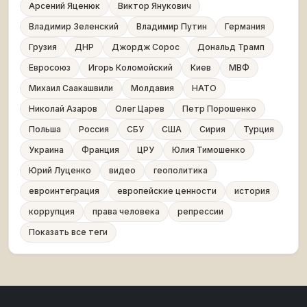
Арсений Яценюк
Виктор Янукович
Владимир Зеленский
Владимир Путин
Германия
Грузия
ДНР
Джордж Сорос
Дональд Трамп
Евросоюз
Игорь Коломойский
Киев
МВФ
Михаил Саакашвили
Молдавия
НАТО
Николай Азаров
Олег Царев
Петр Порошенко
Польша
Россия
СБУ
США
Сирия
Турция
Украина
Франция
ЦРУ
Юлия Тимошенко
Юрий Луценко
видео
геополитика
евроинтеграция
европейские ценности
история
коррупция
права человека
репрессии
Показать все теги