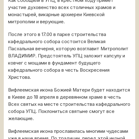
Как сообщили в УПЦ, в крестном ходу примет
участие духовенство всех столичных храмов и
монастырей, викарные архиереи Киевской
митрополии и верующие.
После этого в 17.00 в парке строительства
кафедрального собора состоится Великая
Пасхальная вечерня, которую возглавит Митрополит
ВЛАДИМИР. Предстоятель УПЦ заложит капсулу и
ковчег с мощами в фундамент будущего
кафедрального собора в честь Воскресения
Христова.
Вифлеемская икона Божией Матери будет находится
в Киеве до 18 апреля в деревянном храме в честь
Всех святых на месте строительства кафедрального
собора УПЦ. Поклониться святыне смогут все
желающие.
Вифлеемская икона прославилась многими чудесами
уже в наше время. По традиции, перед этой иконой,