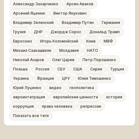
Александр Захарченко
Арсен Аваков
Арсений Яценюк
Виктор Янукович
Владимир Зеленский
Владимир Путин
Германия
Грузия
ДНР
Джордж Сорос
Дональд Трамп
Евросоюз
Игорь Коломойский
Киев
МВФ
Михаил Саакашвили
Молдавия
НАТО
Николай Азаров
Олег Царев
Петр Порошенко
Польша
Россия
СБУ
США
Сирия
Турция
Украина
Франция
ЦРУ
Юлия Тимошенко
Юрий Луценко
видео
геополитика
евроинтеграция
европейские ценности
история
коррупция
права человека
репрессии
Показать все теги