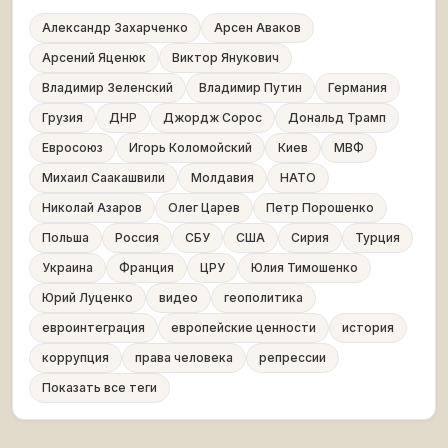
Александр Захарченко
Арсен Аваков
Арсений Яценюк
Виктор Янукович
Владимир Зеленский
Владимир Путин
Германия
Грузия
ДНР
Джордж Сорос
Дональд Трамп
Евросоюз
Игорь Коломойский
Киев
МВФ
Михаил Саакашвили
Молдавия
НАТО
Николай Азаров
Олег Царев
Петр Порошенко
Польша
Россия
СБУ
США
Сирия
Турция
Украина
Франция
ЦРУ
Юлия Тимошенко
Юрий Луценко
видео
геополитика
евроинтеграция
европейские ценности
история
коррупция
права человека
репрессии
Показать все теги