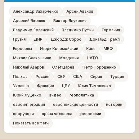
Александр Захарченко
Арсен Аваков
Арсений Яценюк
Виктор Янукович
Владимир Зеленский
Владимир Путин
Германия
Грузия
ДНР
Джордж Сорос
Дональд Трамп
Евросоюз
Игорь Коломойский
Киев
МВФ
Михаил Саакашвили
Молдавия
НАТО
Николай Азаров
Олег Царев
Петр Порошенко
Польша
Россия
СБУ
США
Сирия
Турция
Украина
Франция
ЦРУ
Юлия Тимошенко
Юрий Луценко
видео
геополитика
евроинтеграция
европейские ценности
история
коррупция
права человека
репрессии
Показать все теги