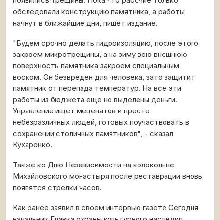
появились трещины. Пока что рабочие только
обследовали конструкцию памятника, а работы
начнут в ближайшие дни, пишет издание.
"Будем срочно делать гидроизоляцию, после этого
закроем микротрещины, а на зиму всю внешнюю
поверхность памятника закроем специальным
воском. Он безвреден для человека, зато защитит
памятник от перепада температур. На все эти
работы из бюджета еще не выделены деньги.
Управление ищет меценатов и просто
небезразличных людей, готовых поучаствовать в
сохранении столичных памятников", - сказал
Кухаренко.
Также ко Дню Независимости на колокольне
Михайловского монастыря после реставрации вновь
появятся стрелки часов.
Как ранее заявил в своем интервью газете Сегодня
начальник Главка охраны культурного наследия