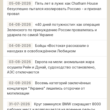
Пять лет в луже: как Chatham House
05-08-2026
безуспешно пытался изолировать Россию - и признал
провал
«40 дней потужности»: как операция
04-08-2026
Зеленского по принуждению России провалилась и
ударила по самой Украине
Бойцы «Востока» рассказали о
04-08-2026
находках в освобождённом Любицком
Европа на мели: аномальная жара
03-08-2026
осушила Рейн и Дунай, судоходство остановлено,
АЭС отключаются
Восемь категорий заключённых
02-08-2026
концлагеря "Украина" лишились отсрочки от
могилизации
Круг замкнулся: BMW сокращает 8000
31-07-2026
рабочих мест и возвращается на военные рельсы