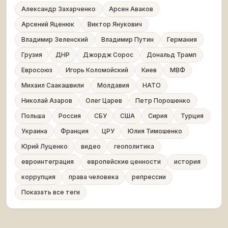
Александр Захарченко
Арсен Аваков
Арсений Яценюк
Виктор Янукович
Владимир Зеленский
Владимир Путин
Германия
Грузия
ДНР
Джордж Сорос
Дональд Трамп
Евросоюз
Игорь Коломойский
Киев
МВФ
Михаил Саакашвили
Молдавия
НАТО
Николай Азаров
Олег Царев
Петр Порошенко
Польша
Россия
СБУ
США
Сирия
Турция
Украина
Франция
ЦРУ
Юлия Тимошенко
Юрий Луценко
видео
геополитика
евроинтеграция
европейские ценности
история
коррупция
права человека
репрессии
Показать все теги