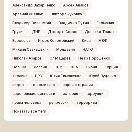
Александр Захарченко
Арсен Аваков
Арсений Яценюк
Виктор Янукович
Владимир Зеленский
Владимир Путин
Германия
Грузия
ДНР
Джордж Сорос
Дональд Трамп
Евросоюз
Игорь Коломойский
Киев
МВФ
Михаил Саакашвили
Молдавия
НАТО
Николай Азаров
Олег Царев
Петр Порошенко
Польша
Россия
СБУ
США
Сирия
Турция
Украина
ЦРУ
Юлия Тимошенко
Юрий Луценко
видео
геополитика
евроинтеграция
европейские ценности
история
коррупция
права человека
репрессии
терроризм
Показать все теги