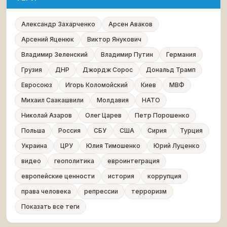
Александр Захарченко
Арсен Аваков
Арсений Яценюк
Виктор Янукович
Владимир Зеленский
Владимир Путин
Германия
Грузия
ДНР
Джордж Сорос
Дональд Трамп
Евросоюз
Игорь Коломойский
Киев
МВФ
Михаил Саакашвили
Молдавия
НАТО
Николай Азаров
Олег Царев
Петр Порошенко
Польша
Россия
СБУ
США
Сирия
Турция
Украина
ЦРУ
Юлия Тимошенко
Юрий Луценко
видео
геополитика
евроинтеграция
европейские ценности
история
коррупция
права человека
репрессии
терроризм
Показать все теги