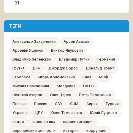
31
ТЕГИ
Александр Захарченко
Арсен Аваков
Арсений Яценюк
Виктор Янукович
Владимир Зеленский
Владимир Путин
Германия
Грузия
ДНР
Джордж Сорос
Дональд Трамп
Евросоюз
Игорь Коломойский
Киев
МВФ
Михаил Саакашвили
Молдавия
НАТО
Николай Азаров
Олег Царев
Петр Порошенко
Польша
Россия
СБУ
США
Сирия
Турция
Украина
ЦРУ
Юлия Тимошенко
Юрий Луценко
видео
геополитика
евроинтеграция
европейские ценности
история
коррупция