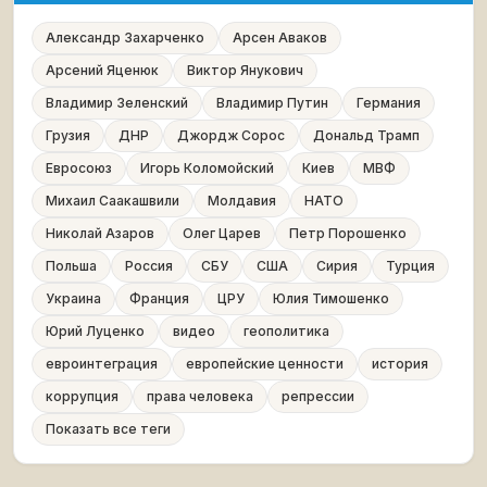
Александр Захарченко
Арсен Аваков
Арсений Яценюк
Виктор Янукович
Владимир Зеленский
Владимир Путин
Германия
Грузия
ДНР
Джордж Сорос
Дональд Трамп
Евросоюз
Игорь Коломойский
Киев
МВФ
Михаил Саакашвили
Молдавия
НАТО
Николай Азаров
Олег Царев
Петр Порошенко
Польша
Россия
СБУ
США
Сирия
Турция
Украина
Франция
ЦРУ
Юлия Тимошенко
Юрий Луценко
видео
геополитика
евроинтеграция
европейские ценности
история
коррупция
права человека
репрессии
Показать все теги