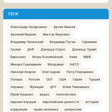
ТЕГИ
Александр Захарченко
Арсен Аваков
Арсений Яценюк
Виктор Янукович
Владимир Зеленский
Владимир Путин
Германия
Грузия
ДНР
Джордж Сорос
Дональд Трамп
Евросоюз
Игорь Коломойский
Киев
МВФ
Михаил Саакашвили
Молдавия
НАТО
Николай Азаров
Олег Царев
Петр Порошенко
Польша
Россия
СБУ
США
Сирия
Турция
Украина
Франция
ЦРУ
Юлия Тимошенко
Юрий Луценко
видео
геополитика
евроинтеграция
европейские ценности
история
коррупция
права человека
репрессии