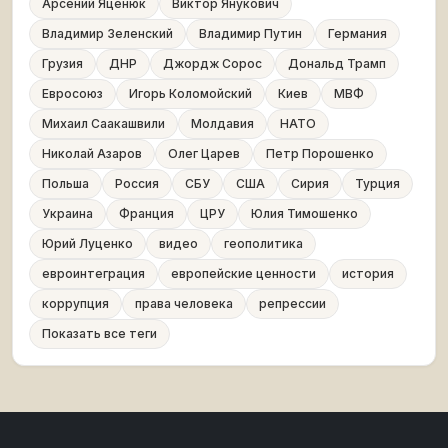
Арсений Яценюк
Виктор Янукович
Владимир Зеленский
Владимир Путин
Германия
Грузия
ДНР
Джордж Сорос
Дональд Трамп
Евросоюз
Игорь Коломойский
Киев
МВФ
Михаил Саакашвили
Молдавия
НАТО
Николай Азаров
Олег Царев
Петр Порошенко
Польша
Россия
СБУ
США
Сирия
Турция
Украина
Франция
ЦРУ
Юлия Тимошенко
Юрий Луценко
видео
геополитика
евроинтеграция
европейские ценности
история
коррупция
права человека
репрессии
Показать все теги