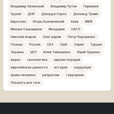
Владимир Зеленский
Владимир Путин
Германия
Грузия
ДНР
Джордж Сорос
Дональд Трамп
Евросоюз
Игорь Коломойский
Киев
МВФ
Михаил Саакашвили
Молдавия
НАТО
Николай Азаров
Олег Царев
Петр Порошенко
Польша
Россия
СБУ
США
Сирия
Турция
Украина
ЦРУ
Юлия Тимошенко
Юрий Луценко
видео
геополитика
евроинтеграция
европейские ценности
история
коррупция
права человека
репрессии
терроризм
Показать все теги