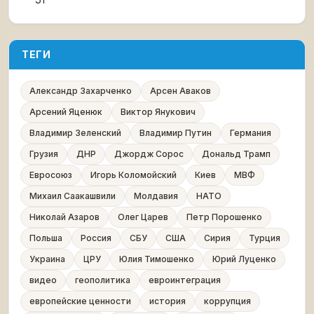
ТЕГИ
Александр Захарченко
Арсен Аваков
Арсений Яценюк
Виктор Янукович
Владимир Зеленский
Владимир Путин
Германия
Грузия
ДНР
Джордж Сорос
Дональд Трамп
Евросоюз
Игорь Коломойский
Киев
МВФ
Михаил Саакашвили
Молдавия
НАТО
Николай Азаров
Олег Царев
Петр Порошенко
Польша
Россия
СБУ
США
Сирия
Турция
Украина
ЦРУ
Юлия Тимошенко
Юрий Луценко
видео
геополитика
евроинтеграция
европейские ценности
история
коррупция