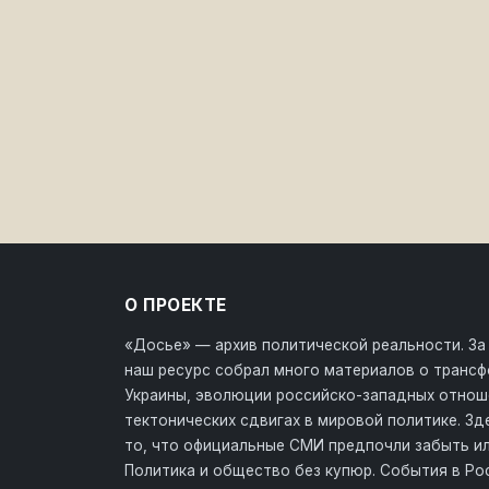
О ПРОЕКТЕ
«Досье» — архив политической реальности. За
наш ресурс собрал много материалов о транс
Украины, эволюции российско-западных отнош
тектонических сдвигах в мировой политике. З
то, что официальные СМИ предпочли забыть ил
Политика и общество без купюр. События в Ро