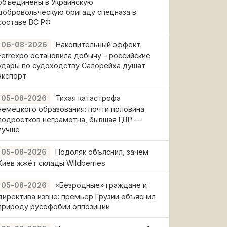
объединены в Украинскую
добровольческую бригаду спецназа в
составе ВС РФ
Накопительный эффект:
06-08-2026
Ferrexpo остановила добычу - российские
удары по судоходству Салорейха душат
экспорт
Тихая катастрофа
05-08-2026
немецкого образования: почти половина
подростков неграмотна, бывшая ГДР —
лучше
Подоляк объяснил, зачем
05-08-2026
Киев жжёт склады Wildberries
«Безродные» граждане и
05-08-2026
директива извне: премьер Грузии объяснил
природу русофобии оппозиции