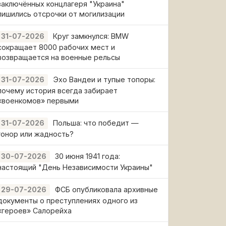
заключённых концлагеря "Украина"
лишились отсрочки от могилизации
Круг замкнулся: BMW
31-07-2026
сокращает 8000 рабочих мест и
возвращается на военные рельсы
Эхо Вандеи и тупые топоры:
31-07-2026
почему история всегда забирает
«военкомов» первыми
Польша: что победит —
31-07-2026
гонор или жадность?
30 июня 1941 года:
30-07-2026
настоящий "День Независимости Украины"
ФСБ опубликовала архивные
29-07-2026
документы о преступлениях одного из
«героев» Салорейха