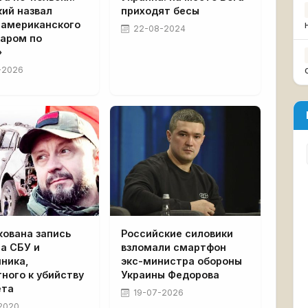
ий назвал
приходят бесы
 американского
22-08-2024
даром по
»
-2026
кована запись
Российские силовики
а СБУ и
взломали смартфон
ника,
экс-министра обороны
ного к убийству
Украины Федорова
ета
19-07-2026
2020