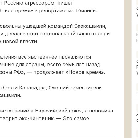
ет Россию агрессором, пишет
овое время» в репортаже из Тбилиси.
едовольны ушедшей командой Саакашвили,
а и девальвации национальной валюты лари
 новой власти.
селения все явственнее проявляются
нные для страны, всего семь лет назад
ороны РФ», — продолжает «Новое время».
 Серги Капанадзе, бывший заместитель
кашвили.
вступление в Евразийский союз, а половина
оворит экс-чиновник. — Это самое