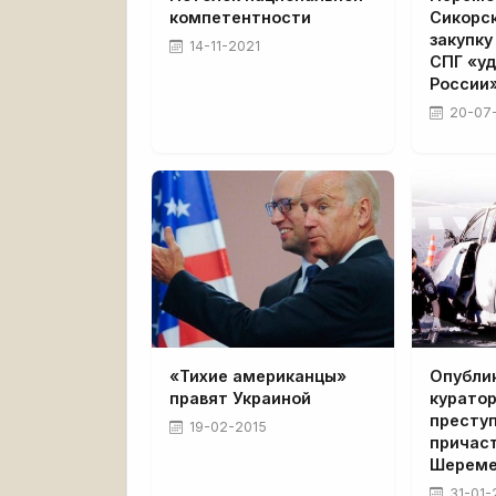
компетентности
Сикорск
закупку
14-11-2021
СПГ «у
России
20-07
«Тихие американцы»
Опубли
правят Украиной
куратор
преступ
19-02-2015
причаст
Шерем
31-01-