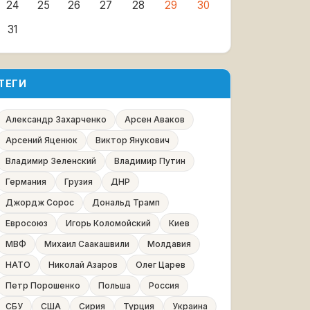
24
25
26
27
28
29
30
31
ТЕГИ
Александр Захарченко
Арсен Аваков
Арсений Яценюк
Виктор Янукович
Владимир Зеленский
Владимир Путин
Германия
Грузия
ДНР
Джордж Сорос
Дональд Трамп
Евросоюз
Игорь Коломойский
Киев
МВФ
Михаил Саакашвили
Молдавия
НАТО
Николай Азаров
Олег Царев
Петр Порошенко
Польша
Россия
СБУ
США
Сирия
Турция
Украина