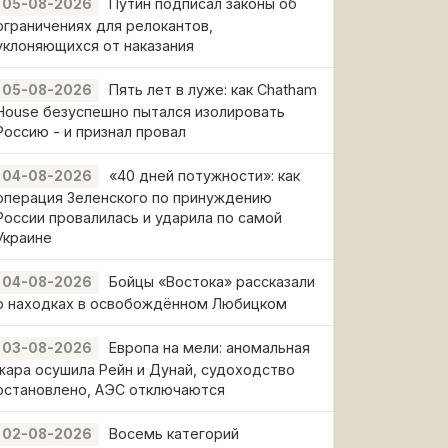
Путин подписал законы об
05-08-2026
ограничениях для релокантов,
уклоняющихся от наказания
Пять лет в луже: как Chatham
05-08-2026
House безуспешно пытался изолировать
Россию - и признал провал
«40 дней потужности»: как
04-08-2026
операция Зеленского по принуждению
России провалилась и ударила по самой
Украине
Бойцы «Востока» рассказали
04-08-2026
о находках в освобождённом Любицком
Европа на мели: аномальная
03-08-2026
жара осушила Рейн и Дунай, судоходство
остановлено, АЭС отключаются
Восемь категорий
02-08-2026