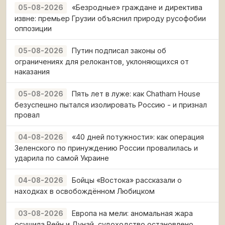
«Безродные» граждане и директива
05-08-2026
извне: премьер Грузии объяснил природу русофобии
оппозиции
Путин подписал законы об
05-08-2026
ограничениях для релокантов, уклоняющихся от
наказания
Пять лет в луже: как Chatham House
05-08-2026
безуспешно пытался изолировать Россию - и признал
провал
«40 дней потужности»: как операция
04-08-2026
Зеленского по принуждению России провалилась и
ударила по самой Украине
Бойцы «Востока» рассказали о
04-08-2026
находках в освобождённом Любицком
Европа на мели: аномальная жара
03-08-2026
осушила Рейн и Дунай, судоходство остановлено,