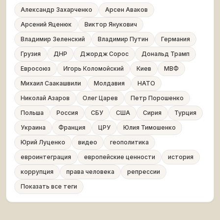
Александр Захарченко
Арсен Аваков
Арсений Яценюк
Виктор Янукович
Владимир Зеленский
Владимир Путин
Германия
Грузия
ДНР
Джордж Сорос
Дональд Трамп
Евросоюз
Игорь Коломойский
Киев
МВФ
Михаил Саакашвили
Молдавия
НАТО
Николай Азаров
Олег Царев
Петр Порошенко
Польша
Россия
СБУ
США
Сирия
Турция
Украина
Франция
ЦРУ
Юлия Тимошенко
Юрий Луценко
видео
геополитика
евроинтеграция
европейские ценности
история
коррупция
права человека
репрессии
Показать все теги