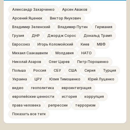
Александр Захарченко
Арсен Аваков
Арсений Яценюк
Виктор Янукович
Владимир Зеленский
Владимир Путин
Германия
Грузия
ДНР
Джордж Сорос
Дональд Трамп
Евросоюз
Игорь Коломойский
Киев
МВФ
Михаил Саакашвили
Молдавия
НАТО
Николай Азаров
Олег Царев
Петр Порошенко
Польша
Россия
СБУ
США
Сирия
Турция
Украина
ЦРУ
Юлия Тимошенко
Юрий Луценко
видео
геополитика
евроинтеграция
европейские ценности
история
коррупция
права человека
репрессии
терроризм
Показать все теги