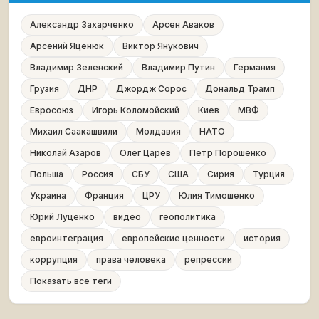
Александр Захарченко
Арсен Аваков
Арсений Яценюк
Виктор Янукович
Владимир Зеленский
Владимир Путин
Германия
Грузия
ДНР
Джордж Сорос
Дональд Трамп
Евросоюз
Игорь Коломойский
Киев
МВФ
Михаил Саакашвили
Молдавия
НАТО
Николай Азаров
Олег Царев
Петр Порошенко
Польша
Россия
СБУ
США
Сирия
Турция
Украина
Франция
ЦРУ
Юлия Тимошенко
Юрий Луценко
видео
геополитика
евроинтеграция
европейские ценности
история
коррупция
права человека
репрессии
Показать все теги