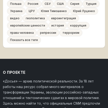
Польша
Россия
СБУ
США
Сирия
Турция
Украина
ЦРУ
Юлия Тимошенко
Юрий Луценко
видео
геополитика
евроинтеграция
европейские ценности
история
коррупция
права человека
репрессии
терроризм
Показать все теги
О ПРОЕКТЕ
«Досье» — архив политической реальности. За 18 лет
работы наш ресурс собрал много материалов о
трансформации Украины, эволюции российско-западных
отношений и тектонических сдвигах в мировой политике.
Здесь можно найти то, что официальные СМИ предпочли