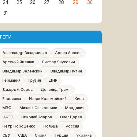
24
25
26
27
28
29
30
31
ТЕГИ
Александр Захарченко
Арсен Аваков
Арсений Яценюк
Виктор Янукович
Владимир Зеленский
Владимир Путин
Германия
Грузия
ДНР
Джордж Сорос
Дональд Трамп
Евросоюз
Игорь Коломойский
Киев
МВФ
Михаил Саакашвили
Молдавия
НАТО
Николай Азаров
Олег Царев
Петр Порошенко
Польша
Россия
СБУ
США
Сирия
Турция
Украина