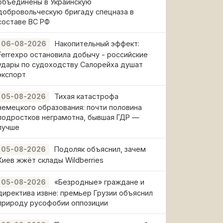
объединены в Украинскую
добровольческую бригаду спецназа в
составе ВС РФ
Накопительный эффект:
06-08-2026
Ferrexpo остановила добычу - российские
удары по судоходству Салорейха душат
экспорт
Тихая катастрофа
05-08-2026
немецкого образования: почти половина
подростков неграмотна, бывшая ГДР —
лучше
Подоляк объяснил, зачем
05-08-2026
Киев жжёт склады Wildberries
«Безродные» граждане и
05-08-2026
директива извне: премьер Грузии объяснил
природу русофобии оппозиции