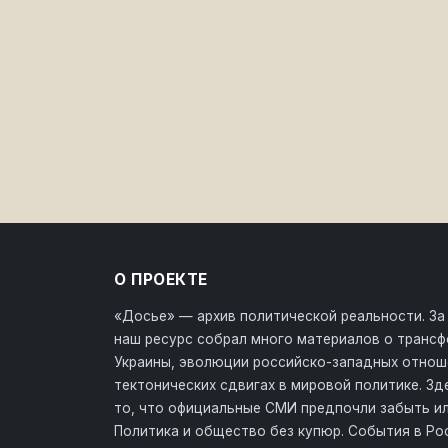
О ПРОЕКТЕ
«Досье» — архив политической реальности. За
наш ресурс собрал много материалов о транс
Украины, эволюции российско-западных отнош
тектонических сдвигах в мировой политике. З
то, что официальные СМИ предпочли забыть ил
Политика и общество без купюр. События в Ро