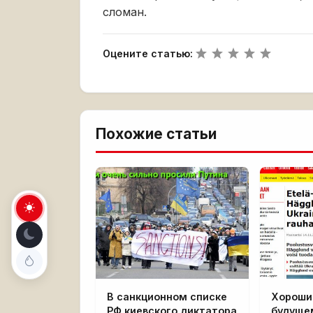
сломан.
Оцените статью:
Похожие статьи
В санкционном списке
Хороши
РФ киевского диктатора
будуще