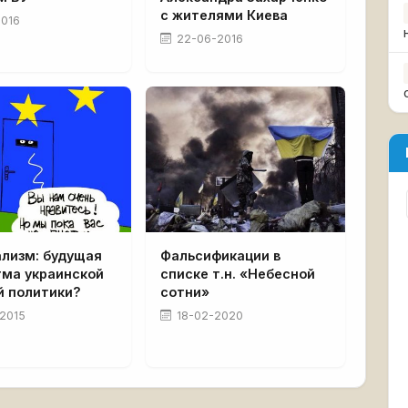
с жителями Киева
2016
22-06-2016
ализм: будущая
Фальсификации в
гма украинской
списке т.н. «Небесной
й политики?
сотни»
2015
18-02-2020