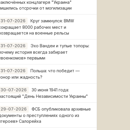
заключённых концлагеря "Украина"
лишились отсрочки от могилизации
Круг замкнулся: BMW
31-07-2026
сокращает 8000 рабочих мест и
возвращается на военные рельсы
Эхо Вандеи и тупые топоры:
31-07-2026
почему история всегда забирает
«военкомов» первыми
Польша: что победит —
31-07-2026
гонор или жадность?
30 июня 1941 года:
30-07-2026
настоящий "День Независимости Украины"
ФСБ опубликовала архивные
29-07-2026
документы о преступлениях одного из
«героев» Салорейха