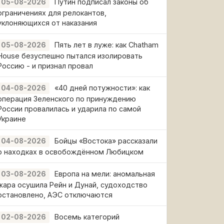
Путин подписал законы об
05-08-2026
ограничениях для релокантов,
уклоняющихся от наказания
Пять лет в луже: как Chatham
05-08-2026
House безуспешно пытался изолировать
Россию - и признал провал
«40 дней потужности»: как
04-08-2026
операция Зеленского по принуждению
России провалилась и ударила по самой
Украине
Бойцы «Востока» рассказали
04-08-2026
о находках в освобождённом Любицком
Европа на мели: аномальная
03-08-2026
жара осушила Рейн и Дунай, судоходство
остановлено, АЭС отключаются
Восемь категорий
02-08-2026