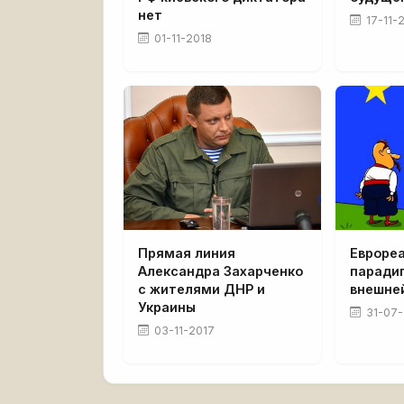
нет
17-11-
01-11-2018
Прямая линия
Евроре
Александра Захарченко
паради
с жителями ДНР и
внешне
Украины
31-07-
03-11-2017