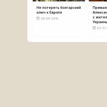
Не потерять болгарский
Прямая
ключ к Европе
Алекса
с жите
09-09-2019
Украин
03-11-