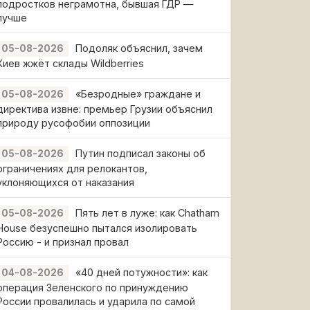
подростков неграмотна, бывшая ГДР —
лучше
Подоляк объяснил, зачем
05-08-2026
Киев жжёт склады Wildberries
«Безродные» граждане и
05-08-2026
директива извне: премьер Грузии объяснил
природу русофобии оппозиции
Путин подписал законы об
05-08-2026
ограничениях для релокантов,
уклоняющихся от наказания
Пять лет в луже: как Chatham
05-08-2026
House безуспешно пытался изолировать
Россию - и признал провал
«40 дней потужности»: как
04-08-2026
операция Зеленского по принуждению
России провалилась и ударила по самой