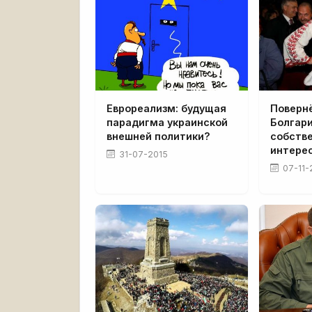
Еврореализм: будущая
Поверн
парадигма украинской
Болгари
внешней политики?
собств
интере
31-07-2015
07-11-