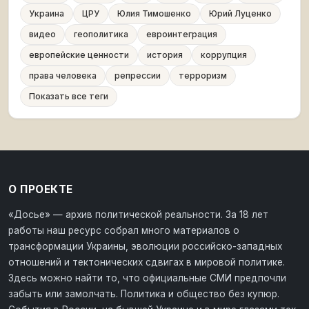
Украина
ЦРУ
Юлия Тимошенко
Юрий Луценко
видео
геополитика
евроинтеграция
европейские ценности
история
коррупция
права человека
репрессии
терроризм
Показать все теги
О ПРОЕКТЕ
«Досье» — архив политической реальности. За 18 лет
работы наш ресурс собрал много материалов о
трансформации Украины, эволюции российско-западных
отношений и тектонических сдвигах в мировой политике.
Здесь можно найти то, что официальные СМИ предпочли
забыть или замолчать. Политика и общество без купюр.