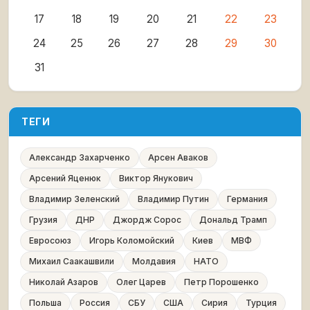
17
18
19
20
21
22
23
24
25
26
27
28
29
30
31
ТЕГИ
Александр Захарченко
Арсен Аваков
Арсений Яценюк
Виктор Янукович
Владимир Зеленский
Владимир Путин
Германия
Грузия
ДНР
Джордж Сорос
Дональд Трамп
Евросоюз
Игорь Коломойский
Киев
МВФ
Михаил Саакашвили
Молдавия
НАТО
Николай Азаров
Олег Царев
Петр Порошенко
Польша
Россия
СБУ
США
Сирия
Турция