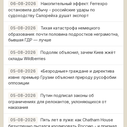
Накопительный эффект: Ferrexpo
06-08-2026
остановила добычу - российские удары по
судоходству Салорейха душат экспорт
Тихая катастрофа немецкого
05-08-2026
образования: почти половина подростков неграмотна,
бывшая ГДР — лучше
Подоляк объяснил, зачем Киев жжёт
05-08-2026
склады Wildberries
«Безродные» граждане и директива
05-08-2026
извне: премьер Грузии объяснил природу русофобии
оппозиции
Путин подписал законы об
05-08-2026
ограничениях для релокантов, уклоняющихся от
наказания
Пять лет в луже: как Chatham House
05-08-2026
безуспешно пытался изолировать Россию - и признал