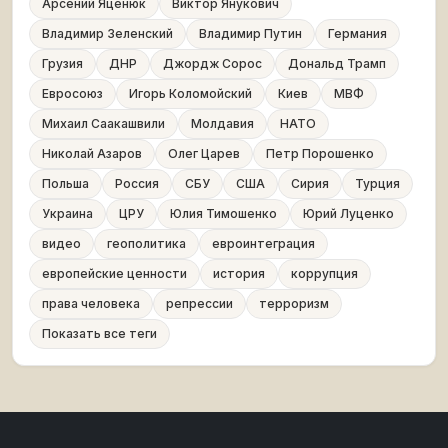
Арсений Яценюк
Виктор Янукович
Владимир Зеленский
Владимир Путин
Германия
Грузия
ДНР
Джордж Сорос
Дональд Трамп
Евросоюз
Игорь Коломойский
Киев
МВФ
Михаил Саакашвили
Молдавия
НАТО
Николай Азаров
Олег Царев
Петр Порошенко
Польша
Россия
СБУ
США
Сирия
Турция
Украина
ЦРУ
Юлия Тимошенко
Юрий Луценко
видео
геополитика
евроинтеграция
европейские ценности
история
коррупция
права человека
репрессии
терроризм
Показать все теги