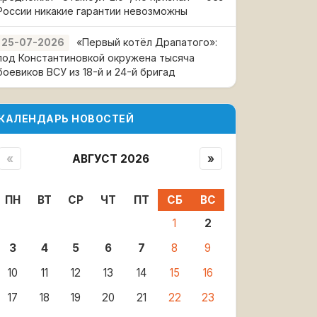
России никакие гарантии невозможны
«Первый котёл Драпатого»:
25-07-2026
под Константиновкой окружена тысяча
боевиков ВСУ из 18-й и 24-й бригад
КАЛЕНДАРЬ НОВОСТЕЙ
«
АВГУСТ 2026
»
ПН
ВТ
СР
ЧТ
ПТ
СБ
ВС
1
2
3
4
5
6
7
8
9
10
11
12
13
14
15
16
17
18
19
20
21
22
23