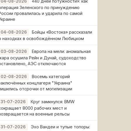
«40 дней потужности»: как
04-08-2026
операция Зеленского по принуждению
России провалилась и ударила по самой
Украине
Бойцы «Востока» рассказали
04-08-2026
о находках в освобождённом Любицком
Европа на мели: аномальная
03-08-2026
жара осушила Рейн и Дунай, судоходство
остановлено, АЭС отключаются
Восемь категорий
02-08-2026
заключённых концлагеря "Украина"
лишились отсрочки от могилизации
Круг замкнулся: BMW
31-07-2026
сокращает 8000 рабочих мест и
возвращается на военные рельсы
Эхо Вандеи и тупые топоры:
31-07-2026