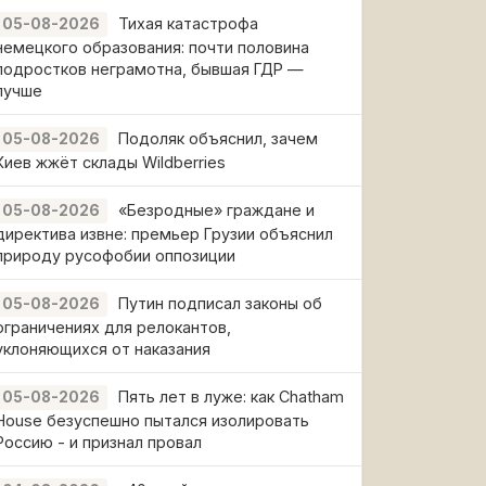
Тихая катастрофа
05-08-2026
немецкого образования: почти половина
подростков неграмотна, бывшая ГДР —
лучше
Подоляк объяснил, зачем
05-08-2026
Киев жжёт склады Wildberries
«Безродные» граждане и
05-08-2026
директива извне: премьер Грузии объяснил
природу русофобии оппозиции
Путин подписал законы об
05-08-2026
ограничениях для релокантов,
уклоняющихся от наказания
Пять лет в луже: как Chatham
05-08-2026
House безуспешно пытался изолировать
Россию - и признал провал