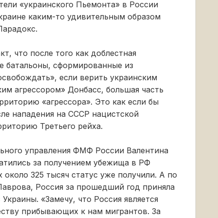
тели «украинского Пьемонта» в России
 Украине каким-то удивительным образом
Парадокс.
кт, что после того как доблестная
ие батальоны, сформированные из
освобождать», если верить украинским
им агрессором» Донбасс, большая часть
рриторию «агрессора». Это как если бы
осле нападения на СССР нацистской
рриторию Третьего рейха.
льного управления ФМФ России Валентина
атились за получением убежища в РФ
х около 325 тысяч статус уже получили. А по
аврова, Россия за прошедший год приняла
Украины. «Замечу, что Россия является
еству прибывающих к нам мигрантов. За