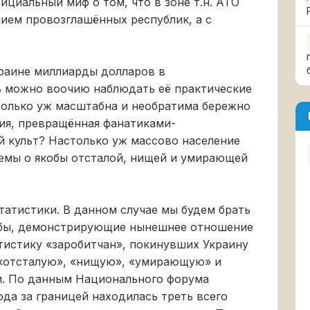
ициальный миф о том, что в зоне т.н. АТО
ием провозглашённых республик, а с
краине миллиарды долларов в
ь можно воочию наблюдать её практические
столько уж масштабна и необратима бережно
ия, превращённая фанатиками-
й культ? Настолько уж массово население
емы о якобы отсталой, нищей и умирающей
атистики. В данном случае мы будем брать
 бы, демонстрирующие нынешнее отношение
атистику «заробитчан», покинувших Украину
, «отсталую», «нищую», «умирающую» и
и. По данным Национального форума
ода за границей находилась треть всего