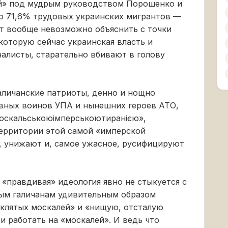
й» под мудрым руководством Порошенко и
то 71,6% трудовых украинских мигрантов —
т вообще невозможно объяснить с точки
которую сейчас украинская власть и
алисты, старательно вбивают в голову
аличанские патриоты, денно и нощно
вных воинов УПА и нынешних героев АТО,
оскальськоюімперськоютиранією»,
территории этой самой «имперской
т, унижают и, самое ужасное, русифицируют
 «правдивая» идеология явно не стыкуется с
ым галичанам удивительным образом
«клятых москалей» и «нищую, отсталую
и работать на «москалей». И ведь что