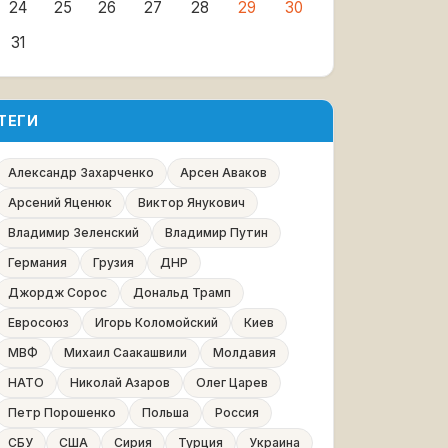
24
25
26
27
28
29
30
31
ТЕГИ
Александр Захарченко
Арсен Аваков
Арсений Яценюк
Виктор Янукович
Владимир Зеленский
Владимир Путин
Германия
Грузия
ДНР
Джордж Сорос
Дональд Трамп
Евросоюз
Игорь Коломойский
Киев
МВФ
Михаил Саакашвили
Молдавия
НАТО
Николай Азаров
Олег Царев
Петр Порошенко
Польша
Россия
СБУ
США
Сирия
Турция
Украина