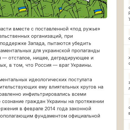
ласти вместе с поставленной «под ружье»
ельственных организаций, при
поддержке Запада, пытаются убедить
даментальных для украинской пропаганды
ия — отсталое, нищее, деградирующее и
х, в том, что Россия — враг Украины.
аментальных идеологических постулата
вительствующих ему влиятельных кругов на
правленно инфильтрировались всеми
 сознание граждан Украины на протяжении
ержения в феврале 2014 года законной
овополагающим фундаментом официальной