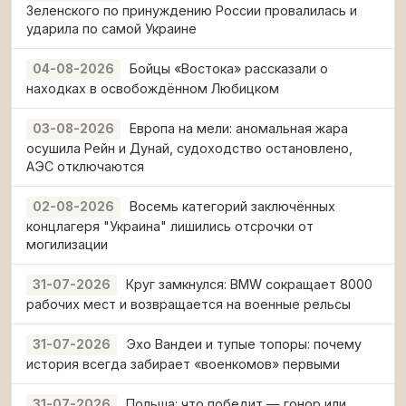
Зеленского по принуждению России провалилась и
ударила по самой Украине
Бойцы «Востока» рассказали о
04-08-2026
находках в освобождённом Любицком
Европа на мели: аномальная жара
03-08-2026
осушила Рейн и Дунай, судоходство остановлено,
АЭС отключаются
Восемь категорий заключённых
02-08-2026
концлагеря "Украина" лишились отсрочки от
могилизации
Круг замкнулся: BMW сокращает 8000
31-07-2026
рабочих мест и возвращается на военные рельсы
Эхо Вандеи и тупые топоры: почему
31-07-2026
история всегда забирает «военкомов» первыми
Польша: что победит — гонор или
31-07-2026