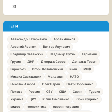
31
ТЕГИ
Александр Захарченко
Арсен Аваков
Арсений Яценюк
Виктор Янукович
Владимир Зеленский
Владимир Путин
Германия
Грузия
ДНР
Джордж Сорос
Дональд Трамп
Евросоюз
Игорь Коломойский
Киев
МВФ
Михаил Саакашвили
Молдавия
НАТО
Николай Азаров
Олег Царев
Петр Порошенко
Польша
Россия
СБУ
США
Сирия
Турция
Украина
ЦРУ
Юлия Тимошенко
Юрий Луценко
видео
геополитика
евроинтеграция