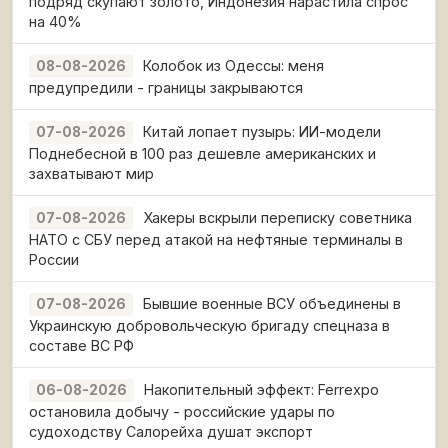
подряд скупают золото, Индонезия нарастила спрос
на 40%
Колобок из Одессы: меня
08-08-2026
предупредили - границы закрываются
Китай лопает пузырь: ИИ-модели
07-08-2026
Поднебесной в 100 раз дешевле американских и
захватывают мир
Хакеры вскрыли переписку советника
07-08-2026
НАТО с СБУ перед атакой на нефтяные терминалы в
России
Бывшие военные ВСУ объединены в
07-08-2026
Украинскую добровольческую бригаду спецназа в
составе ВС РФ
Накопительный эффект: Ferrexpo
06-08-2026
остановила добычу - российские удары по
судоходству Салорейха душат экспорт